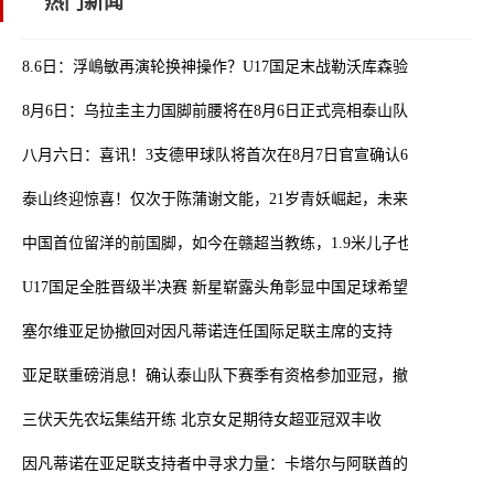
热门新闻
8.6日：浮嶋敏再演轮换神操作？U17国足末战勒沃库森验货名单曝光
8月6日：乌拉圭主力国脚前腰将在8月6日正式亮相泰山队主场
八月六日：喜讯！3支德甲球队将首次在8月7日官宣确认6位中国国脚
泰山终迎惊喜！仅次于陈蒲谢文能，21岁青妖崛起，未来国足新锋线
中国首位留洋的前国脚，如今在赣超当教练，1.9米儿子也选足球路
U17国足全胜晋级半决赛 新星崭露头角彰显中国足球希望
塞尔维亚足协撤回对因凡蒂诺连任国际足联主席的支持
亚足联重磅消息！确认泰山队下赛季有资格参加亚冠，撤销处罚引发
三伏天先农坛集结开练 北京女足期待女超亚冠双丰收
因凡蒂诺在亚足联支持者中寻求力量：卡塔尔与阿联酋的立场引发关