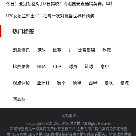
今日：亚冠抽签8月18日揭晓！海港国安直通精英赛，申花征战二级联
U20女足主帅王军：把每一次对抗当世界杯预演
热门标签
消息资讯
足球
比赛
1
比赛集锦
欧冠
比赛录像
NBA
CBA
球员
篮球
意甲
观点评论
亚洲杯
赛季
德甲
西甲
曼联
曼城
阿森纳
网站地图
Copyright © 2021-2025 新足球直播. All Rights Reserved
新足球直播是一家高清免费体育直播平台,主要为用户提供高清免费足球直
播,NBA直播,CBA直播,欧冠直播等精彩赛事直播在线观看服务。新足球直播拥