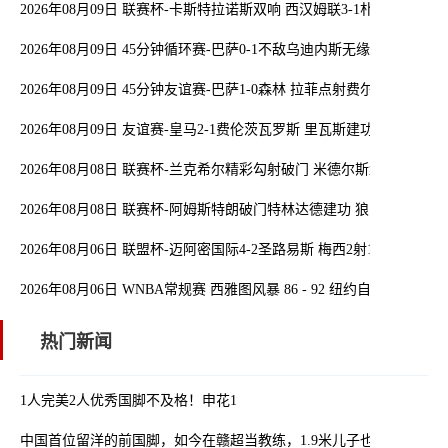
2026年08月09日 联赛杯-卡斯特拉诺斯双响 西汉姆联3-1朴茨茅斯
2026年08月09日 45分钟循环赛-巴萨0-1不敌乌迪内斯无缘冠军 巴约
2026年08月09日 45分钟友谊赛-巴萨1-0森林 拉菲点射费尔明造点 
2026年08月09日 友谊赛-皇马2-1费伦茨瓦罗斯 里瓦斯建功埃斯皮破
2026年08月08日 联赛杯-兰克希尔精彩勾射破门 米德尔斯堡1-0雷克瑟
2026年08月08日 联赛杯-阿姆斯特朗破门特林达德建功 狼队3-0维尔港
2026年08月06日 联盟杯-迈阿密国际4-2圣路易斯 梅西2射1传 阿伦助
2026年08月06日 WNBA常规赛 西雅图风暴 86 - 92 纽约自由人 全场
热门新闻
1人完美2人优秀国脚不及格！申花1
中国首位留洋的前国脚，如今在赣超当教练，1.9米儿子也选足球路