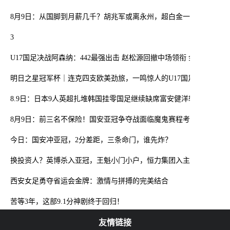
8月9日：从国脚到月薪几千？胡兆军或离永州，超白金一代路在何方
3
U17国足决战阿森纳：442最强出击 赵松源回撤中场领衔 金冠成冲锋
明日之星冠军杯｜连克四支欧美劲旅，一鸣惊人的U17国足在上海收
8.9日：日本9人英超扎堆韩国挂零国足继续缺席富安健洋转投水晶宫
8月9日：前三名不保险！国安亚冠争夺战面临魔鬼赛程考验
今日：国安冲亚冠，2分差距，三条命门，谁先炸？
换投资人？英博杀入亚冠，王魁小门小户，恒力集团入主英博？
西安女足勇夺省运会金牌：激情与拼搏的完美结合
苦等3年，这部9.1分神剧终于回归！
友情链接