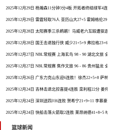
2025年12月29日 杨瀚森11分钟3分4板 开拓者终结绿军4连胜 克林根18+
2025年12月29日 雷霆轻取76人 亚历山大27+5 霍姆格伦29+9 马克西28+
2025年12月28日 太阳赛季三杀鹈鹕！马威老六互殴遭驱逐 布克20分 
2025年12月28日 国王击退独行侠 威少21+5+9 弗拉格23+6+5 浓眉缺阵
2025年12月27日 NBL常规赛 上海玄鸟 98 - 90 湖北文旅 全场集锦
2025年12月27日 NBL常规赛 焦作文旅 96 - 86 贵州猛龙 全场集锦
2025年12月26日 广东力克山东迎6连胜！徐杰22+5+8 萨林杰21+12 高
2025年12月24日 吉林击退北控喜提4连胜 栾利程22分 姜伟泽9+6+9 廖
2025年12月24日 深圳送四川6连败 贺希宁21+9+11 李慕豪17分 景菡一2
2025年12月24日 快船击落火箭取2连胜 莱昂纳德41+8+5 哈登29+6 杜兰
篮球新闻