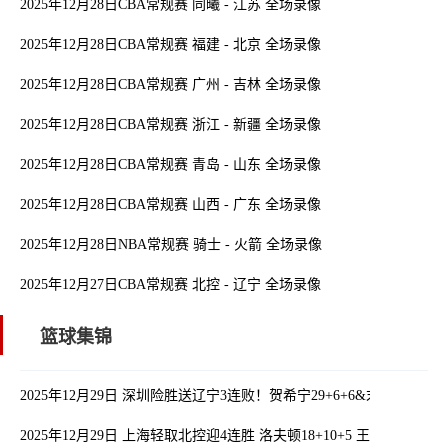
2025年12月28日CBA常规赛 同曦 - 江苏 全场录像
2025年12月28日CBA常规赛 福建 - 北京 全场录像
2025年12月28日CBA常规赛 广州 - 吉林 全场录像
2025年12月28日CBA常规赛 浙江 - 新疆 全场录像
2025年12月28日CBA常规赛 青岛 - 山东 全场录像
2025年12月28日CBA常规赛 山西 - 广东 全场录像
2025年12月28日NBA常规赛 骑士 - 火箭 全场录像
2025年12月27日CBA常规赛 北控 - 辽宁 全场录像
篮球集锦
2025年12月29日 深圳险胜送辽宁3连败！贺希宁29+6+6&末节10分制胜
2025年12月29日 上海轻取北控迎4连胜 洛夫顿18+10+5 王哲林13+7 