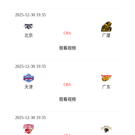
2025-12-30 19:35
CBA
北京
广厦
观看视频
2025-12-30 19:35
CBA
天津
广东
观看视频
2025-12-30 19:35