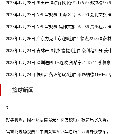
2025年12月28日 国王击退独行侠 威少21+5+9 弗拉格23+6+5 浓眉缺阵
2025年12月27日 NBL常规赛 上海玄鸟 98 - 90 湖北文旅 全场集锦
2025年12月27日 NBL常规赛 焦作文旅 96 - 86 贵州猛龙 全场集锦
2025年12月26日 广东力克山东迎6连胜！徐杰22+5+8 萨林杰21+12 高
2025年12月24日 吉林击退北控喜提4连胜 栾利程22分 姜伟泽9+6+9 廖
2025年12月24日 深圳送四川6连败 贺希宁21+9+11 李慕豪17分 景菡一2
2025年12月24日 快船击落火箭取2连胜 莱昂纳德41+8+5 哈登29+6 杜兰
篮球新闻
3
好事将近，阿不都恋情曝光？女方模特，被赞出水芙蓉，曾和李梦绯
宫鲁鸣现场观赛！中国女篮2025年总结：亚洲杯获季军，张子宇崭露