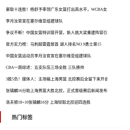
豪取十连胜！杨舒予率领广东女篮打出高水平，WCBA女篮积分榜出
李月汝官宣在塞尔维亚组建球队
争议不断！中国女篮特训营开营，新人挑大梁重建阵容引关注
官方实力榜：马刺超雷霆居首 湖人排名NO.9勇士第15
中国女篮运动员李月汝官宣在塞尔维亚组建球队
CBA一周综述：五支队伍三场全胜 三队换帅
3胜5负！媒体人：主场输上海男篮 北控赛后全留下来开会
张镇麟16分助上海男篮大胜北控，正式晋级赛后新闻发布会
洛夫顿18+10张镇麟16分 上海轻取北控迎四连胜
热门标签