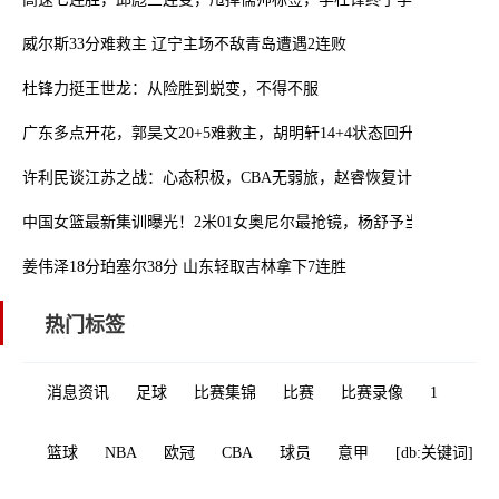
威尔斯33分难救主 辽宁主场不敌青岛遭遇2连败
杜锋力挺王世龙：从险胜到蜕变，不得不服
广东多点开花，郭昊文20+5难救主，胡明轩14+4状态回升
许利民谈江苏之战：心态积极，CBA无弱旅，赵睿恢复计划彰显远见
中国女篮最新集训曝光！2米01女奥尼尔最抢镜，杨舒予当新核
姜伟泽18分珀塞尔38分 山东轻取吉林拿下7连胜
热门标签
消息资讯
足球
比赛集锦
比赛
比赛录像
1
篮球
NBA
欧冠
CBA
球员
意甲
[db:关键词]