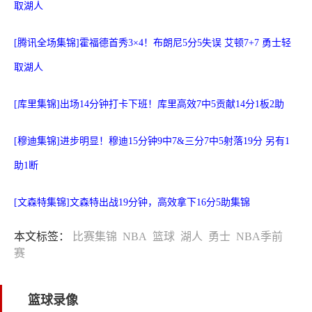
取湖人
[腾讯全场集锦]霍福德首秀3×4！布朗尼5分5失误 艾顿7+7 勇士轻
取湖人
[库里集锦]出场14分钟打卡下班！库里高效7中5贡献14分1板2助
[穆迪集锦]进步明显！穆迪15分钟9中7&三分7中5射落19分 另有1
助1断
[文森特集锦]文森特出战19分钟，高效拿下16分5助集锦
本文标签：
比赛集锦
NBA
篮球
湖人
勇士
NBA季前
赛
篮球录像