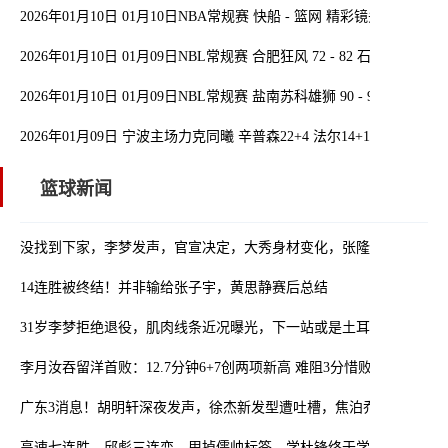
2026年01月10日 01月10日NBA常规赛 快船 - 篮网 精彩镜头
2026年01月10日 01月09日NBL常规赛 合肥狂风 72 - 82 石家庄翔蓝
2026年01月10日 01月09日NBL常规赛 盐南苏科雄狮 90 - 99 长沙勇
2026年01月09日 宁波主场力克同曦 辛普森22+4 法尔14+10 赵柏清19+
篮球新闻
没找到下家，李梦发声，官宣决定，大秀身材变化，张隆计划落空
14连胜被终结！并非输给张子宇，黄思静赛后总结
31岁李梦拒绝退役，肌肉线条近况曝光，下一站或是土耳其联赛！
李月汝吞留洋首败：12.7分钟6+7创两项新高 难阻3分惜败
广东3消息！胡明轩深夜发声，徐杰新发型遭吐槽，焦泊乔化身易建联
高速七连胜，邱彪三连变，甩掉儒帅标签，学杜锋终于学到精髓