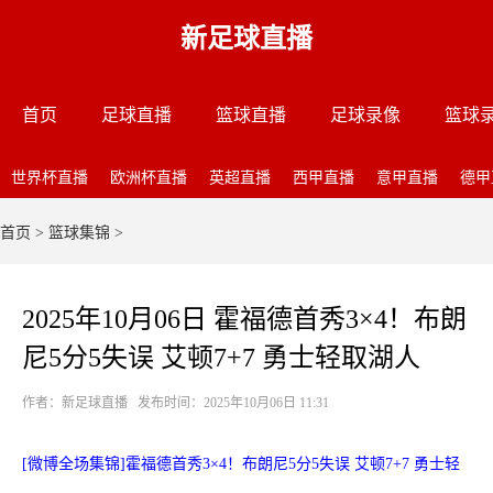
新足球直播
首页
足球直播
篮球直播
足球录像
篮球
世界杯直播
欧洲杯直播
英超直播
西甲直播
意甲直播
德甲
首页
>
篮球集锦
>
2025年10月06日 霍福德首秀3×4！布朗
尼5分5失误 艾顿7+7 勇士轻取湖人
作者：新足球直播 发布时间：2025年10月06日 11:31
[微博全场集锦]霍福德首秀3×4！布朗尼5分5失误 艾顿7+7 勇士轻