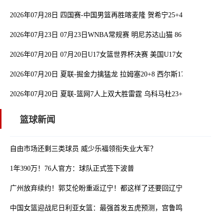
2026年07月28日 四国赛-中国男篮再胜喀麦隆 贺希宁25+4+6 焦泊乔17
2026年07月23日 07月23日WNBA常规赛 明尼苏达山猫 86 - 76 西雅
2026年07月20日 07月20日U17女篮世界杯决赛 美国U17女篮 82 - 73
2026年07月20日 夏联-掘金力擒猛龙 拉姆塞20+8 西尔斯17+6 伯内特15
2026年07月20日 夏联-篮网7人上双大胜雷霆 乌科马杜23+9 阿什沃思2
篮球新闻
自由市场还剩三类球员 威少乐福领衔失业大军？
1年390万！76人官方：球队正式签下波普
广州放弃续约！郭艾伦盼重返辽宁！都这样了还要回辽宁？球迷都看
中国女篮迎战尼日利亚女篮：最强首发五虎预测，宫鲁鸣带来三大好