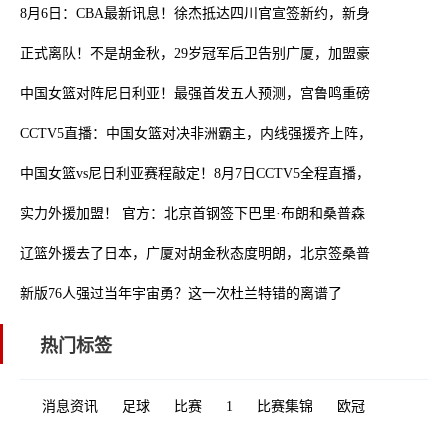
8月6日：CBA最新讯息！徐杰抵达四川官宣签新约，新身份、薪资正
正式离队！不是胡金秋，29岁冠军后卫告别广厦，加盟豪门，薪水破
中国女篮对阵尼日利亚！最强首发五人预测，宫鲁鸣重磅信息三连发
CCTV5直播：中国女篮对决非洲霸主，内线强援齐上阵，敌手实力不
中国女篮vs尼日利亚赛程敲定！8月7日CCTV5全程直播，杨舒予迎来
实力外援加盟！ 官方：北京首钢签下巴里·布朗和桑普森
辽篮外援去了日本，广厦对胡金秋态度明朗，北京签桑普森另有原因
新版76人强过当年宇宙勇？这一次杜兰特错的离谱了
热门标签
消息资讯
足球
比赛
1
比赛集锦
欧冠