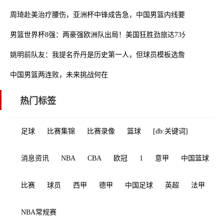
周琦赴美治疗腰伤，亚洲杯中锋成告急，中国男篮内线要变 空城计
男篮世界杯8强：两豪强欧洲队出局！美国狂胜劲旅达73分
姚明前队友：我提名乔丹是历史第一人，但球员模板选詹姆斯！
中国男篮两连败，未来挑战何在
热门标签
足球
比赛集锦
比赛录像
篮球
[db:关键词]
消息资讯
NBA
CBA
欧冠
1
意甲
中国篮球
比赛
球员
西甲
德甲
中国足球
英超
法甲
NBA常规赛