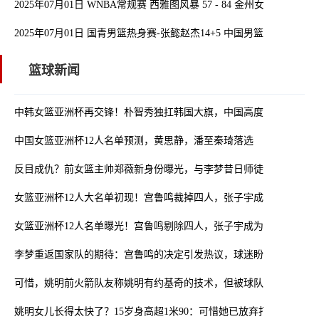
2025年07月01日 WNBA常规赛 西雅图风暴 57 - 84 金州女武神 全场
2025年07月01日 国青男篮热身赛-张懿赵杰14+5 中国男篮U16力克新
篮球新闻
中韩女篮亚洲杯再交锋！朴智秀独扛韩国大旗，中国高度优势冲击对手
中国女篮亚洲杯12人名单预测，黄思静，潘至秦琦落选
反目成仇？前女篮主帅郑薇新身份曝光，与李梦昔日师徒变对手
女篮亚洲杯12人大名单初现！宫鲁鸣裁掉四人，张子宇成为争冠关键
女篮亚洲杯12人名单曝光！宫鲁鸣剔除四人，张子宇成为关键人物
李梦重返国家队的期待：宫鲁鸣的决定引发热议，球迷盼望她的华丽
可惜，姚明前火箭队友称姚明有约基奇的技术，但被球队体系限制了
姚明女儿长得太快了？15岁身高超1米90：可惜她已放弃打篮球了？