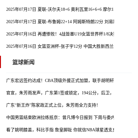
2025年07月17日 夏联-沃尔夫18+6 奥利瓦里16+6+6 摩尔17+6 篮网
2025年07月17日 夏联-布鲁姆22+14 阿姆斯特朗22分 刘易斯23分 76
2025年07月16日 再遭惨败！4战皆墨U19女篮世界杯1/8决赛-中国队惨
2025年07月16日 女篮亚洲杯-张子宇12分 中国大胜新西兰喜提3连胜
篮球新闻
广东宏远签约达成！CBA顶级外援正式加盟，联手胡明轩，冲击前四
官宣，朱芳雨发声，广东第1签或锁定，194公分，后卫，被称小赵睿
广东“新王炸”陈家政正式上位，朱芳雨全力支持！
中国男篮结束欧洲拉练抵京：曾凡博今日报到 下周与委内瑞拉打两场
看了姚明膝盖，科比手指 詹皇脚趾 你就信NBA球星透支身体赚钱