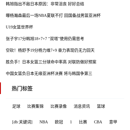
韩旭指出不敌日本原因：非常沮丧 好好总结
曝杨瀚森最后一场NBA夏联不打 回国备战男篮亚洲杯
U19女篮世界杯
张子宇17分韩旭18+7+7 “双塔”使用仍需思考
空砍！杨舒予19分杨力维7+9 奋力表现仍无力回天
胜负手！日本女篮三分球命中率高 对联防做好预案
中国女篮负日本无缘亚洲杯决赛 将与韩国争第三
热门标签
足球
比赛集锦
比赛录像
消息资讯
篮球
[db:关键词]
NBA
欧冠
1
比赛
CBA
意甲