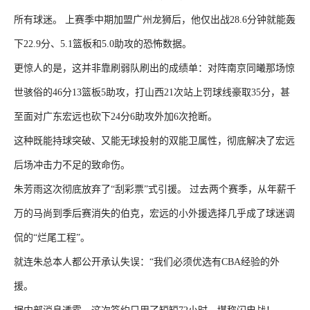
所有球迷。 上赛季中期加盟广州龙狮后，他仅出战28.6分钟就能轰
下22.9分、5.1篮板和5.0助攻的恐怖数据。
更惊人的是，这并非靠刷弱队刷出的成绩单：对阵南京同曦那场惊
世骇俗的46分13篮板5助攻，打山西21次站上罚球线豪取35分，甚
至面对广东宏远也砍下24分6助攻外加6次抢断。
这种既能持球突破、又能无球投射的双能卫属性，彻底解决了宏远
后场冲击力不足的致命伤。
朱芳雨这次彻底放弃了“刮彩票”式引援。 过去两个赛季，从年薪千
万的马尚到季后赛消失的伯克，宏远的小外援选择几乎成了球迷调
侃的“烂尾工程”。
就连朱总本人都公开承认失误：“我们必须优选有CBA经验的外
援。