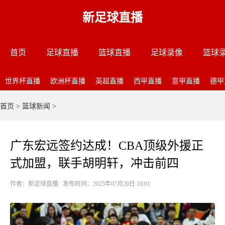
新足球直播
首页
足球直播
篮球直播
足球录像
篮球
世界杯直播
欧洲杯直播
英超直播
西甲直播
意甲直播
德甲
首页
>
篮球新闻
>
广东宏远签约达成！CBA顶级外援正
式加盟，联手胡明轩，冲击前四
作者：新足球直播 发布时间：2025年07月20日 10:01