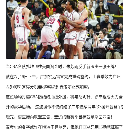
当CBA各队扎堆飞往美国淘金时，朱芳雨反手就甩出一张王牌！
就在7月19日下午，广东宏远官宣完成重磅签约，上赛季效力广州
龙狮的31岁得分机器穆罕默德·麦考尔正式加盟。
这位场均打爆CBA防线的顶级外援，将与胡明轩、徐杰组成火力全
开的豪华后场。 这波操作不仅终结了广东连续两年“外援开盲盒”的
魔咒，更直接向联盟宣告：宏远的新赛季目标就是杀回四强！
麦考尔的名字或许在NBA不算响亮，但他在CBA只用16场就征服了