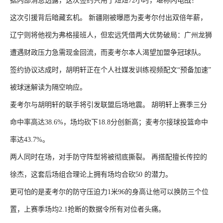
据内部消息透露，这次签约只用了短短72小时，堪称闪电战！
这次引援背后暗藏玄机。 新疆刚被曝愿为麦考尔付出双倍年薪，
辽宁则将他视为弗格接班人，但宏远凭借两大优势破局：广州龙狮
遭遇财政压力急需现金回流，而麦考尔本人渴望加盟争冠球队。
签约协议达成时，胡明轩正在个人社媒发训练视频配文“预备加速”
被球迷解读为隔空响应。
麦考尔与胡明轩的联手将引发联盟后场地震。 胡明轩上赛季三分
命中率高达38.6%，场均砍下18.8分创新高；麦考尔接球投篮命中
率达43.7%。
两人同时在场，对手防守阵型将被彻底撕裂。 再搭配擅长传控的
徐杰，这套后场组合理论上拥有场均合砍50 的潜力。
更可怕的是麦考尔的防守压迫力1米96的身高让他可以换防三个位
置，上赛季场均2.1抢断的数据令所有对位者头痛。