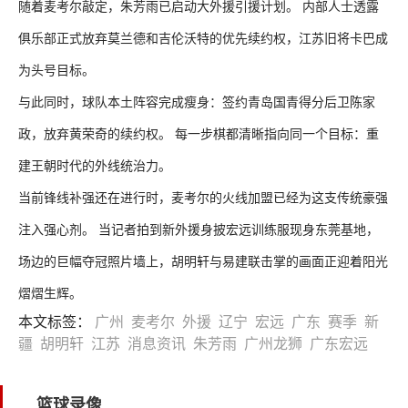
随着麦考尔敲定，朱芳雨已启动大外援引援计划。 内部人士透露
俱乐部正式放弃莫兰德和吉伦沃特的优先续约权，江苏旧将卡巴成
为头号目标。
与此同时，球队本土阵容完成瘦身：签约青岛国青得分后卫陈家
政，放弃黄荣奇的续约权。 每一步棋都清晰指向同一个目标：重
建王朝时代的外线统治力。
当前锋线补强还在进行时，麦考尔的火线加盟已经为这支传统豪强
注入强心剂。 当记者拍到新外援身披宏远训练服现身东莞基地，
场边的巨幅夺冠照片墙上，胡明轩与易建联击掌的画面正迎着阳光
熠熠生辉。
本文标签：
广州
麦考尔
外援
辽宁
宏远
广东
赛季
新
疆
胡明轩
江苏
消息资讯
朱芳雨
广州龙狮
广东宏远
篮球录像