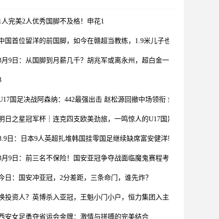
1人完美2人优秀国脚不及格！申花1
中国首位留洋的前国脚，如今在赣超当教练，1.9米儿子也选足球路
8月9日：从国脚到月薪几千？胡兆军或离永州，超白金一代路在何方
3
U17国足决战阿森纳：442最强出击 赵松源回撤中场领衔 金冠成冲锋
明日之星冠军杯｜连克四支欧美劲旅，一鸣惊人的U17国足在上海收获了
8.9日：日本9人英超扎堆韩国挂零国足继续缺席富安健洋转投水晶宫揭亚
8月9日：前三名不保险！国安亚冠争夺战面临魔鬼赛程考验
今日：国安冲亚冠，2分差距，三条命门，谁先炸？
换投资人？英博杀入亚冠，王魁小门小户，恒力集团入主英博？
西安女足勇夺省运会金牌：激情与拼搏的完美结合