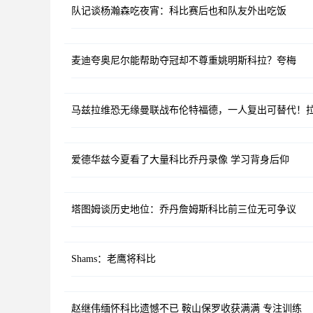
队记谈杨瀚森吃夜宵：科比赛后也和队友外出吃饭
麦迪夸奥尼尔能帮助夺冠却不尊重姚明斯科拉？夸梅
马兹拉维恐无缘曼联战布伦特福德，一人复出可替代！
爱德华兹今夏看了大量科比乔丹录像 学习背身后仰
塔图姆谈历史地位：乔丹詹姆斯科比前三位无可争议
Shams：老鹰将科比
赵继伟缅怀科比遗憾不已 鞍山保罗收获满满 专注训练