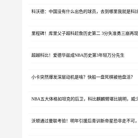
科沃德：中国没有什么出色的球员，去到哪里我就是科
里程碑！库里父子超科赶詹历史第二 3分失准勇三崩再
超越科比！爱德华兹成NBA历史第3年轻万分先生
小卡突然爆发深层动机是啥？快船一盘死棋被他盘活？
NBA五大体格如坦克的后卫，科比麒麟臂堪比姚明，威
沃顿通过曼联考验！明年引援后青训新帝星恐非走不可