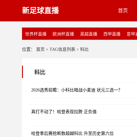
新足球直播
首页
世界杯直播
欧洲杯直播
英超直播
西甲直播
意甲
位置：
首页
> TAG信息列表 > 科比
科比
2026选秀前瞻：小科比暗战小麦迪 状元三选一？
真打不动了！哈登表现拉胯 正负值
哈登季后赛抢断数超越科比 升至历史第六位