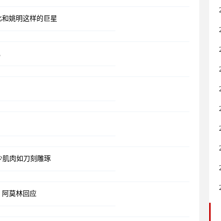
比和姚明这样的巨星
现
少肌肉如刀刻雕琢
，阿莫林回应