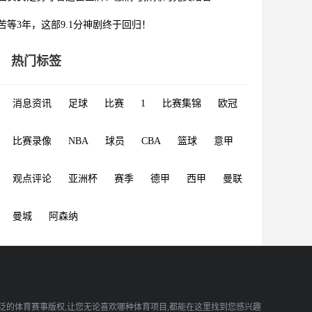
苦等3年，这部9.1分神剧终于回归！
热门标签
消息资讯
足球
比赛
1
比赛集锦
欧冠
比赛录像
NBA
球员
CBA
篮球
意甲
观点评论
亚洲杯
赛季
德甲
西甲
曼联
曼城
阿森纳
广泛的体育赛事版权,让您无论喜欢哪种体育项目,都能在这里找到您感兴趣