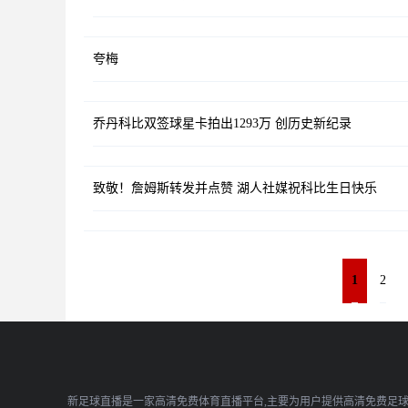
夸梅
乔丹科比双签球星卡拍出1293万 创历史新纪录
致敬！詹姆斯转发并点赞 湖人社媒祝科比生日快乐
1
2
新足球直播是一家高清免费体育直播平台,主要为用户提供高清免费足球直