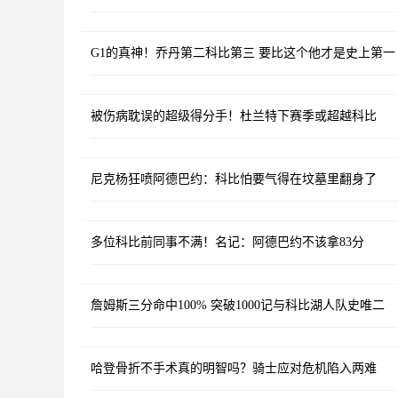
G1的真神！乔丹第二科比第三 要比这个他才是史上第一
被伤病耽误的超级得分手！杜兰特下赛季或超越科比
尼克杨狂喷阿德巴约：科比怕要气得在坟墓里翻身了
多位科比前同事不满！名记：阿德巴约不该拿83分
詹姆斯三分命中100% 突破1000记与科比湖人队史唯二
哈登骨折不手术真的明智吗？骑士应对危机陷入两难