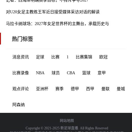
记者：西海岸明确赛季目标，不排斥争夺2027
对U20女足主教练王军近日接受媒体采访对话的解读
马拉卡纳球场：2027年女足世界杯的主舞台，承载历史与未来的交汇
热门标签
消息资讯
足球
比赛
1
比赛集锦
欧冠
比赛录像
NBA
球员
CBA
篮球
意甲
观点评论
亚洲杯
赛季
德甲
西甲
曼联
曼城
阿森纳
网站地图
Copyright © 2021-2025 新足球直播. All Rights Reserved