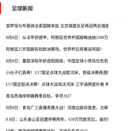
足球新闻
邹梦瑶与布基纳法索国脚来投 北京城建女足再迎两名强援
8月8日：从法甲到德甲，阿根廷世界杯国脚梅迪纳2500万欧转会勒沃
阿根廷25岁国脚告别欧洲赛场，世界杯后将重返阿超！
8月8日：董路深陷年龄造假困局，中国足球小将信任危机何解？
小伙子们真棒！U17国足点球大战胜河床，晋级决赛再遇阿森纳
U17国足挺进决赛！点球大战淘汰河床 江宇涵两度扑救 再与阿森纳交
青岛西海岸明确赛季目标，争夺2027
8月8日：青岛广三直播青豫大战！河南边路存隐患，古斯塔沃等喂饼
8.8日：山东泰山亚冠遭停赛两年，639万罚款背后，谁的锅？