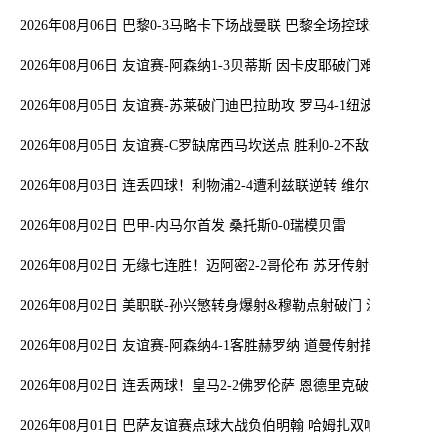
2026年08月06日 巴黎0-3马略卡下场战曼联 巴黎全场控球近6成+8射
2026年08月06日 友谊赛-阿森纳1-3贝蒂斯 因卡皮耶破门难救主 福纳
2026年08月05日 友谊赛-苏莱破门迪巴拉助攻 罗马4-1纽波特郡
2026年08月05日 友谊赛-C罗缺席西马坎送点 胜利0-2不敌阿尔梅里亚
2026年08月03日 连丢四球！利物浦2-4遭利兹联逆转 维尔茨钱伯斯
2026年08月02日 巴甲-内马尔首发 桑托斯0-0瑞模贝雷
2026年08月02日 无缘七连胜！迈阿密2-2哥伦布 苏牙传射卡塞米罗
2026年08月02日 美职联-孙兴慜转身爆射&穆勒点射破门 温哥华白浪1
2026年08月02日 友谊赛-阿森纳4-1客胜赫罗纳 道曼传射措利斯破门
2026年08月02日 连丢两球！皇马2-2佛罗伦萨 恩德里克破门 18岁小
2026年08月01日 巴萨友谊赛点球大战负伯明翰 哈姆扎双响阿德耶米