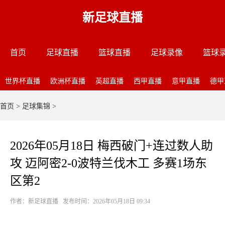
新足球直播
首页
足球直播
篮球直播
足球录像
篮球
世界杯直播
欧洲杯直播
英超直播
西甲直播
意甲直播
德甲
首页
>
足球集锦
>
2026年05月18日 梅西破门+连过数人助
攻 迈阿密2-0波特兰伐木工 多赛1场东
区第2
作者：新足球直播 发布时间：2026年05月18日 09:34