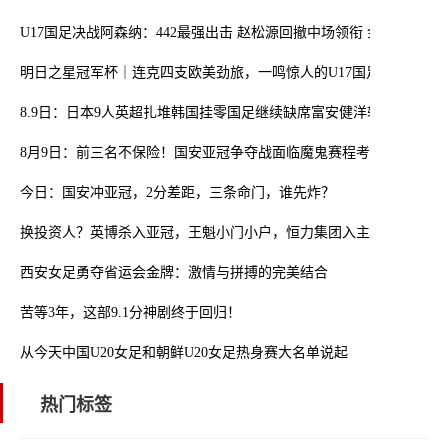
U17国足决战阿森纳：442最强出击 赵松源回撤中场领衔 金冠成冲锋
明日之星冠军杯｜连克四支欧美劲旅，一鸣惊人的U17国足在上海收
8.9日：日本9人英超扎堆韩国挂零国足继续缺席富安健洋转投水晶宫
8月9日：前三名不保险！国安亚冠争夺战面临魔鬼赛程考验
今日：国安冲亚冠，2分差距，三条命门，谁先炸？
换投资人？英博杀入亚冠，王魁小门小户，恒力集团入主英博？
西安女足勇夺省运会金牌：激情与拼搏的完美结合
苦等3年，这部9.1分神剧终于回归！
从今天中国U20女足和朝鲜U20女足热身赛大名单说起
热门标签