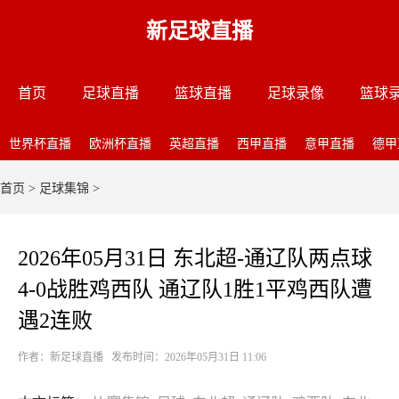
新足球直播
首页
足球直播
篮球直播
足球录像
篮球
世界杯直播
欧洲杯直播
英超直播
西甲直播
意甲直播
德甲
首页
>
足球集锦
>
2026年05月31日 东北超-通辽队两点球
4-0战胜鸡西队 通辽队1胜1平鸡西队遭
遇2连败
作者：新足球直播 发布时间：2026年05月31日 11:06