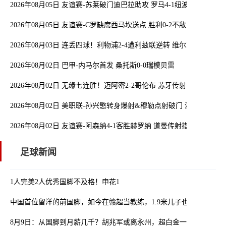
2026年08月05日 友谊赛-苏莱破门迪巴拉助攻 罗马4-1纽波特郡
2026年08月05日 友谊赛-C罗缺席西马坎送点 胜利0-2不敌阿尔梅里亚
2026年08月03日 连丢四球！利物浦2-4遭利兹联逆转 维尔茨钱伯斯
2026年08月02日 巴甲-内马尔首发 桑托斯0-0瑞模贝雷
2026年08月02日 无缘七连胜！迈阿密2-2哥伦布 苏牙传射卡塞米罗
2026年08月02日 美职联-孙兴慜转身爆射&穆勒点射破门 温哥华白浪1
2026年08月02日 友谊赛-阿森纳4-1客胜赫罗纳 道曼传射措利斯破门
足球新闻
1人完美2人优秀国脚不及格！申花1
中国首位留洋的前国脚，如今在赣超当教练，1.9米儿子也选足球路
8月9日：从国脚到月薪几千？胡兆军或离永州，超白金一代路在何方