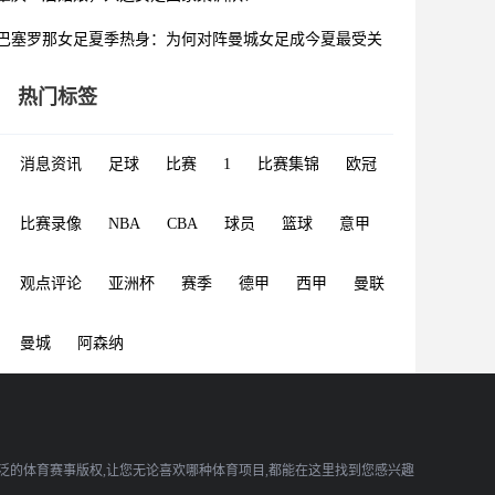
巴塞罗那女足夏季热身：为何对阵曼城女足成今夏最受关注的检验？
热门标签
消息资讯
足球
比赛
1
比赛集锦
欧冠
比赛录像
NBA
CBA
球员
篮球
意甲
观点评论
亚洲杯
赛季
德甲
西甲
曼联
曼城
阿森纳
广泛的体育赛事版权,让您无论喜欢哪种体育项目,都能在这里找到您感兴趣