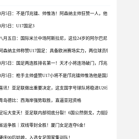
8月5日：不是邝兆镭、帅惟浩！阿森纳主帅狂赞一人，他是中国足球扛旗
8月5日：U17国足3
八月五日：国际米兰中场阿斯拉尼，这位24岁的阿尔巴尼亚国脚
阿森纳主帅称赞U17国足：具备欧洲赛场实力，两位球员特别突出
8月5日：国足两连胜排名第一！天才小将连场破门，邝兆镭梦游摆烂
8月5日：枪手主帅盛赞U17小将不是邝兆镭帅惟浩他是国足未来
喜讯！亚足联做出重要决定，这支国字号球队将稳进U20亚洲杯正赛
青岛德比：西海岸强势取胜，直逼亚冠资格
足坛大变天！亚足联内部彻底分裂！6国公然倒戈，力挺因凡蒂诺连任
省运争胜｜双线零封全胜！厦门女足连夺6金！
肇庆00后姑娘，入选女足国家集训队！