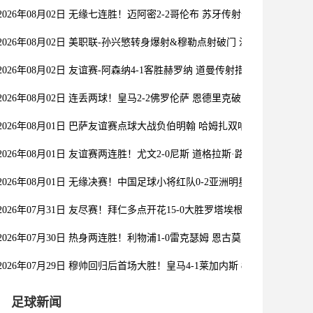
2026年08月02日 无缘七连胜！迈阿密2-2哥伦布 苏牙传射卡塞米罗乌龙
2026年08月02日 美职联-孙兴慜转身爆射&穆勒点射破门 温哥华白浪1-1
2026年08月02日 友谊赛-阿森纳4-1客胜赫罗纳 道曼传射措利斯破门热苏
2026年08月02日 连丢两球！皇马2-2佛罗伦萨 恩德里克破门 18岁小将西
2026年08月01日 巴萨友谊赛点球大战负伯明翰 哈姆扎双响阿德耶米首秀
2026年08月01日 友谊赛两连胜！尤文2-0尼斯 道格拉斯·路易斯破门奥博
2026年08月01日 无缘决赛！中国足球小将红队0-2亚洲明星联，后者决
2026年07月31日 友尽赛！拜仁多点开花15-0大胜罗塔埃根 四人双响17
2026年07月30日 热身两连胜！利物浦1-0雷克瑟姆 恩古莫哈制胜索博斯
2026年07月29日 穆帅回归后首场大胜！皇马4-1莱加内斯 82贡萨洛马斯
足球新闻