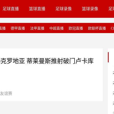
足球直播
篮球直播
足球录像
篮球录像
足
直播
德甲直播
法甲直播
中超直播
欧冠直播
欧联杯直播
C
时2-0克罗地亚 蒂莱曼斯推射破门卢卡库
友谊赛