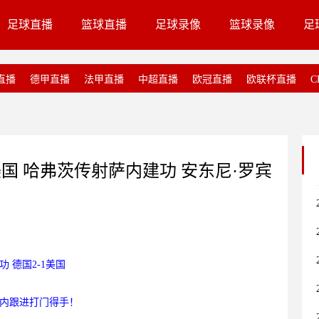
足球直播
篮球直播
足球录像
篮球录像
足
直播
德甲直播
法甲直播
中超直播
欧冠直播
欧联杯直播
C
-1美国 哈弗茨传射萨内建功 安东尼·罗宾
 德国2-1美国
萨内跟进打门得手！