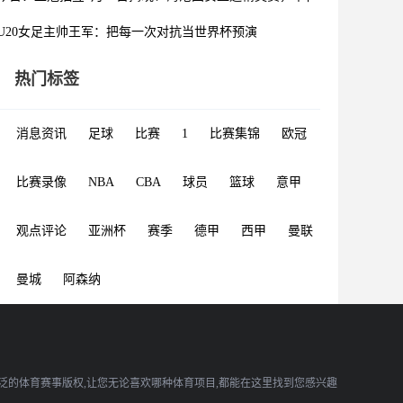
U20女足主帅王军：把每一次对抗当世界杯预演
热门标签
消息资讯
足球
比赛
1
比赛集锦
欧冠
比赛录像
NBA
CBA
球员
篮球
意甲
观点评论
亚洲杯
赛季
德甲
西甲
曼联
曼城
阿森纳
广泛的体育赛事版权,让您无论喜欢哪种体育项目,都能在这里找到您感兴趣