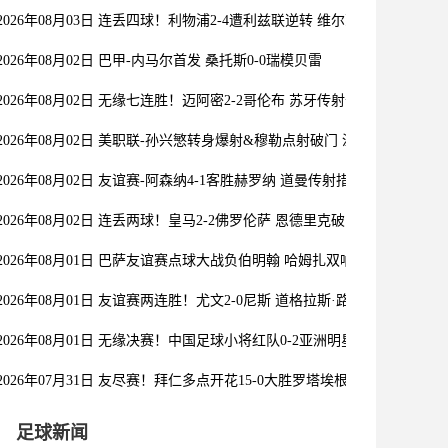
2026年08月03日 连丢四球！利物浦2-4遭利兹联逆转 维尔茨钱伯斯破门
2026年08月02日 巴甲-内马尔首发 桑托斯0-0瑞模贝雷
2026年08月02日 无缘七连胜！迈阿密2-2哥伦布 苏牙传射卡塞米罗乌龙
2026年08月02日 美职联-孙兴慜转身爆射&穆勒点射破门 温哥华白浪1-1
2026年08月02日 友谊赛-阿森纳4-1客胜赫罗纳 道曼传射措利斯破门热苏
2026年08月02日 连丢两球！皇马2-2佛罗伦萨 恩德里克破门 18岁小将西
2026年08月01日 巴萨友谊赛点球大战负伯明翰 哈姆扎双响阿德耶米首秀
2026年08月01日 友谊赛两连胜！尤文2-0尼斯 道格拉斯·路易斯破门奥博
2026年08月01日 无缘决赛！中国足球小将红队0-2亚洲明星联，后者决
2026年07月31日 友尽赛！拜仁多点开花15-0大胜罗塔埃根 四人双响17
足球新闻