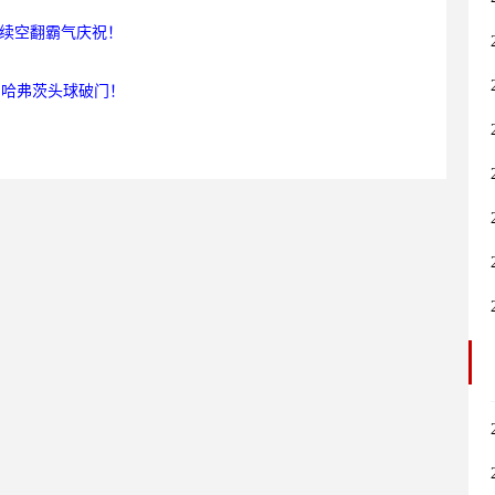
连续空翻霸气庆祝！
，哈弗茨头球破门！