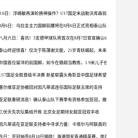
8.6日：浮嶋敏再演轮换神操作？U17国足末战勒沃库森验货名单曝光
8月6日：乌拉圭主力国脚前腰将在8月6日正式亮相泰山队主场
八月六日：喜讯！3支德甲球队将首次在8月7日官宣确认6位中国国脚加盟
泰山终迎惊喜！仅次于陈蒲谢文能，21岁青妖崛起，未来国足新锋线！
中国首位留洋的前国脚，如今在赣超当教练，1.9米儿子也选足球路
U17国足全胜晋级半决赛 新星崭露头角彰显中国足球希望
塞尔维亚足协撤回对因凡蒂诺连任国际足联主席的支持
亚足联重磅消息！确认泰山队下赛季有资格参加亚冠，撤销处罚引发球迷
三伏天先农坛集结开练 北京女足期待女超亚冠双丰收
因凡蒂诺在亚足联支持者中寻求力量：卡塔尔与阿联酋的立场引发关注
今日：亚冠抽签8月18日揭晓！海港国安直通精英赛，申花征战二级联赛