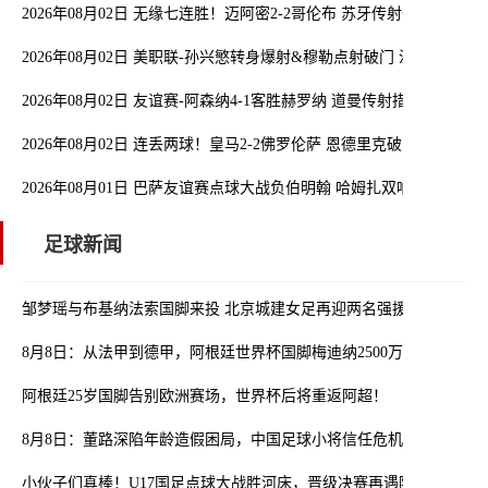
2026年08月02日 无缘七连胜！迈阿密2-2哥伦布 苏牙传射卡塞米罗
2026年08月02日 美职联-孙兴慜转身爆射&穆勒点射破门 温哥华白浪1
2026年08月02日 友谊赛-阿森纳4-1客胜赫罗纳 道曼传射措利斯破门
2026年08月02日 连丢两球！皇马2-2佛罗伦萨 恩德里克破门 18岁小
2026年08月01日 巴萨友谊赛点球大战负伯明翰 哈姆扎双响阿德耶米
足球新闻
邹梦瑶与布基纳法索国脚来投 北京城建女足再迎两名强援
8月8日：从法甲到德甲，阿根廷世界杯国脚梅迪纳2500万欧转会勒沃
阿根廷25岁国脚告别欧洲赛场，世界杯后将重返阿超！
8月8日：董路深陷年龄造假困局，中国足球小将信任危机何解？
小伙子们真棒！U17国足点球大战胜河床，晋级决赛再遇阿森纳