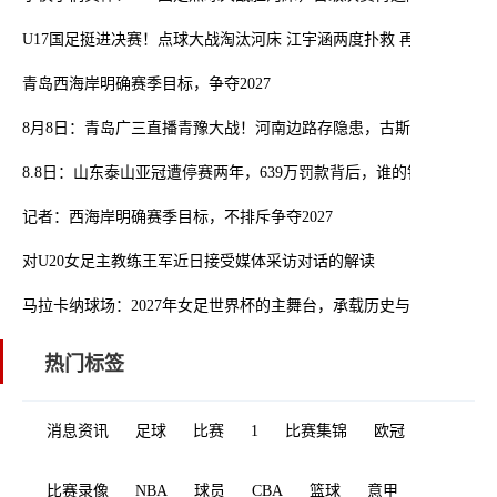
U17国足挺进决赛！点球大战淘汰河床 江宇涵两度扑救 再与阿森纳交
青岛西海岸明确赛季目标，争夺2027
8月8日：青岛广三直播青豫大战！河南边路存隐患，古斯塔沃等喂饼
8.8日：山东泰山亚冠遭停赛两年，639万罚款背后，谁的锅？
记者：西海岸明确赛季目标，不排斥争夺2027
对U20女足主教练王军近日接受媒体采访对话的解读
马拉卡纳球场：2027年女足世界杯的主舞台，承载历史与未来的交汇
热门标签
消息资讯
足球
比赛
1
比赛集锦
欧冠
比赛录像
NBA
球员
CBA
篮球
意甲