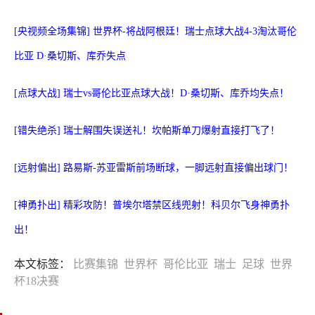
[央视频全场集锦] 世界杯-将战阿根廷！瑞士点球大战4-3淘汰哥伦
比亚 D·桑切斯、库乔失点
[点球大战] 瑞士vs哥伦比亚点球大战！D·桑切斯、库乔均失点！
[错失绝杀] 瑞士解围失误送礼！坎帕斯单刀爆射直接打飞了！
[远射偏出] 路易斯-苏亚雷斯前场断球，一脚远射直接偏出球门！
[神勇扑出] 精彩攻防！普埃尔塔禁区线兜射！科贝尔飞身神勇扑
出！
本文标签：
比赛集锦
世界杯
哥伦比亚
瑞士
足球
世界
杯18决赛