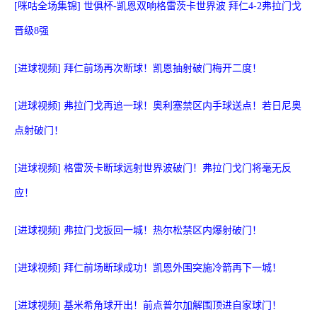
[咪咕全场集锦] 世俱杯-凯恩双响格雷茨卡世界波 拜仁4-2弗拉门戈
晋级8强
[进球视频] 拜仁前场再次断球！凯恩抽射破门梅开二度！
[进球视频] 弗拉门戈再追一球！奥利塞禁区内手球送点！若日尼奥
点射破门！
[进球视频] 格雷茨卡断球远射世界波破门！弗拉门戈门将毫无反
应！
[进球视频] 弗拉门戈扳回一城！热尔松禁区内爆射破门！
[进球视频] 拜仁前场断球成功！凯恩外围突施冷箭再下一城！
[进球视频] 基米希角球开出！前点普尔加解围顶进自家球门！