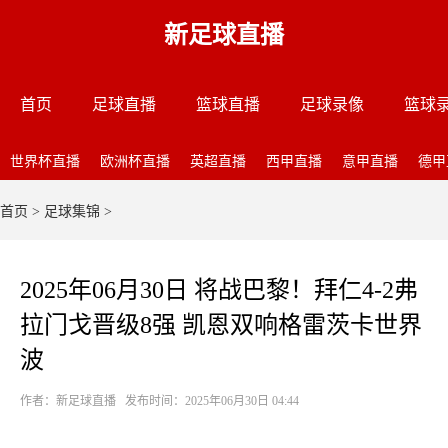
新足球直播
首页
足球直播
篮球直播
足球录像
篮球
世界杯直播
欧洲杯直播
英超直播
西甲直播
意甲直播
德甲
首页
>
足球集锦
>
2025年06月30日 将战巴黎！拜仁4-2弗
拉门戈晋级8强 凯恩双响格雷茨卡世界
波
作者：新足球直播 发布时间：2025年06月30日 04:44