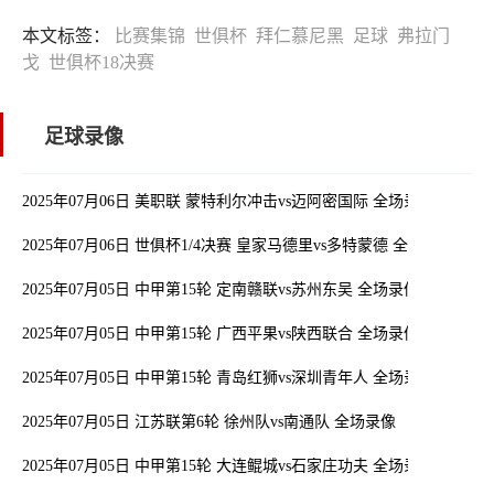
本文标签：
比赛集锦
世俱杯
拜仁慕尼黑
足球
弗拉门
戈
世俱杯18决赛
足球录像
2025年07月06日 美职联 蒙特利尔冲击vs迈阿密国际 全场录像
2025年07月06日 世俱杯1/4决赛 皇家马德里vs多特蒙德 全场录像
2025年07月05日 中甲第15轮 定南赣联vs苏州东吴 全场录像
2025年07月05日 中甲第15轮 广西平果vs陕西联合 全场录像
2025年07月05日 中甲第15轮 青岛红狮vs深圳青年人 全场录像
2025年07月05日 江苏联第6轮 徐州队vs南通队 全场录像
2025年07月05日 中甲第15轮 大连鲲城vs石家庄功夫 全场录像