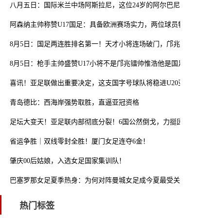
八月五日：国际米兰中场阿斯拉尼，这位24岁的阿尔巴尼亚国脚
阿森纳主帅称赞U17国足：具备欧洲赛场实力，两位球员特别突出
8月5日：国足两连胜排名第一！天才小将连场破门，邝兆镭梦游摆烂
8月5日：枪手主帅盛赞U17小将不是邝兆镭帅惟浩他是国足未来
喜讯！亚足联做出重要决定，这支国字号球队将稳进U20亚洲杯正赛
青岛德比：西海岸强势取胜，直逼亚冠资格
足坛大变天！亚足联内部彻底分裂！6国公然倒戈，力挺因凡蒂诺连任
省运争胜｜双线零封全胜！厦门女足连夺6金！
肇庆00后姑娘，入选女足国家集训队！
巴塞罗那女足夏季热身：为何对阵曼城女足成今夏最受关注的检验？
热门标签