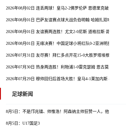
2026年08月02日 连丢两球！皇马2-2佛罗伦萨 恩德里克破门 18岁小
2026年08月01日 巴萨友谊赛点球大战负伯明翰 哈姆扎双响阿德耶米
2026年08月01日 友谊赛两连胜！尤文2-0尼斯 道格拉斯·路易斯破门
2026年08月01日 无缘决赛！中国足球小将红队0-2亚洲明星联，后
2026年07月31日 友尽赛！拜仁多点开花15-0大胜罗塔埃根 四人双响
2026年07月30日 热身两连胜！利物浦1-0雷克瑟姆 恩古莫哈制胜索
2026年07月29日 穆帅回归后首场大胜！皇马4-1莱加内斯 82贡萨洛
足球新闻
8月5日：不是邝兆镭、帅惟浩！阿森纳主帅狂赞一人，他是中国足球
8月5日：U17国足3