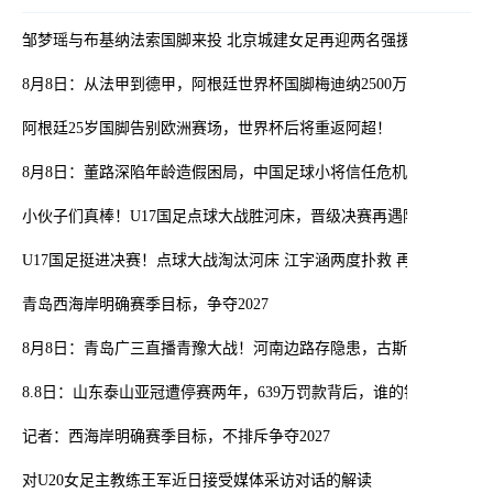
邹梦瑶与布基纳法索国脚来投 北京城建女足再迎两名强援
8月8日：从法甲到德甲，阿根廷世界杯国脚梅迪纳2500万欧转会勒沃
阿根廷25岁国脚告别欧洲赛场，世界杯后将重返阿超！
8月8日：董路深陷年龄造假困局，中国足球小将信任危机何解？
小伙子们真棒！U17国足点球大战胜河床，晋级决赛再遇阿森纳
U17国足挺进决赛！点球大战淘汰河床 江宇涵两度扑救 再与阿森纳交
青岛西海岸明确赛季目标，争夺2027
8月8日：青岛广三直播青豫大战！河南边路存隐患，古斯塔沃等喂饼
8.8日：山东泰山亚冠遭停赛两年，639万罚款背后，谁的锅？
记者：西海岸明确赛季目标，不排斥争夺2027
对U20女足主教练王军近日接受媒体采访对话的解读