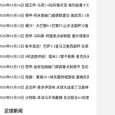
2026年01月14日 国王杯-马竞1-0拉科鲁尼亚 格列兹曼十分角任意球破门
2026年01月14日 德甲-阿米里破门威德默建功 美因茨2-1海登海姆
2026年01月13日 爆冷！大巴黎0-1巴黎FC止步法国杯32强 登贝莱失单刀
2026年01月13日 西甲-马科斯·阿隆索点射制胜 塞尔塔客场1-0塞维利亚
2026年01月12日 新年首冠！巴萨3-2皇马卫冕西超杯 拉菲尼亚双响维尼
2026年01月12日 6轮连胜终结！国米2-2那不勒斯 麦克托米奈双响恰20
2026年01月11日 西甲-迪安加纳破门佩佩鲁点射绝平 瓦伦西亚1-1埃尔切
2026年01月11日 残暴！曼城10-1埃克塞特城晋级 塞梅尼奥首秀传射曼城
2026年01月10日 足总杯-奥多伊双响 点球大战诺丁汉森林6-7雷克瑟姆
2026年01月10日 沙特联-本泽马半场戴帽 吉达联合4-0拉斯永恒
足球新闻