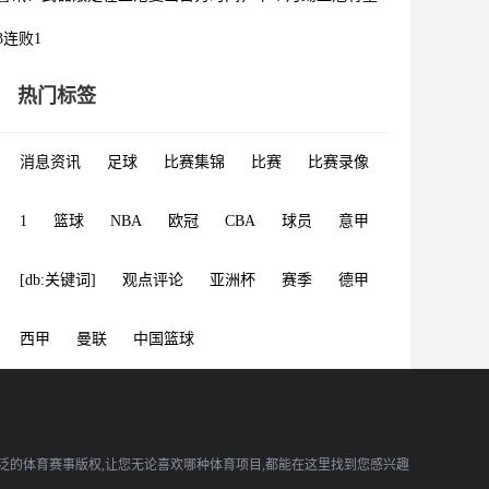
3连败1
热门标签
消息资讯
足球
比赛集锦
比赛
比赛录像
1
篮球
NBA
欧冠
CBA
球员
意甲
[db:关键词]
观点评论
亚洲杯
赛季
德甲
西甲
曼联
中国篮球
广泛的体育赛事版权,让您无论喜欢哪种体育项目,都能在这里找到您感兴趣