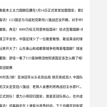
鲁能本土主力国脚后腰在1月14日正式官宣加盟国安，曾是国字号核心主
喜讯！U23国足与乌兹别克斯坦八强战还没开踢，对手中场核心突然停赛
曼联，再见！8000万标王同意转投国米！钦点签葡国脚+新凯塞多
聂卫平去世，中国足球少了一位敢爱敢恨、敢说真话的球迷
玩笑开大了！山东泰山和成都蓉城争抢喀麦隆国脚？球迷：莫名惊诧
董路：邵佳一看了U23直抹眼泪他知道国足该怎么踢了咱不能做犟种
亚冠联赛
补时丢2球！亚洲冠军从头名到出局 球员哭成泪人 中国队冲4强好消息
武汉女足亚冠八强战：老熟人金惠利将再战旧主水原FC，谁将笑到最后？
正式到队！潜力小将回归国安，曾是亚冠队核心，也许成张源替代者
喜讯！武磊敲定在上港复出首秀时间，下个月踢亚冠有望披挂挑大梁