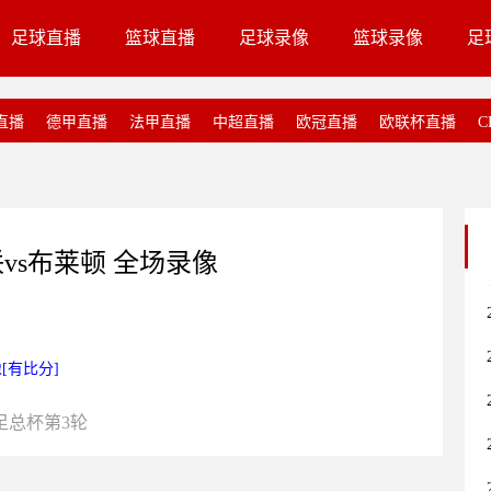
足球直播
篮球直播
足球录像
篮球录像
足
直播
德甲直播
法甲直播
中超直播
欧冠直播
欧联杯直播
C
曼联vs布莱顿 全场录像
像[有比分]
足总杯第3轮