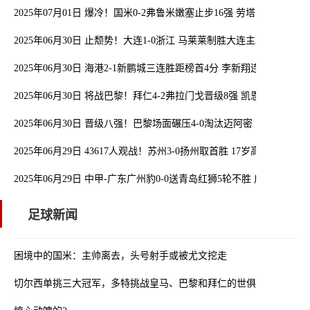
2025年07月01日 爆冷！国米0-2弗鲁米嫩塞止步16强 劳塔罗失良机
2025年06月30日 止颓势！大连1-0浙江 马莱莱制胜大连主场2连胜 浙
2025年06月30日 海港2-1新鹏城三连胜距榜首4分 李新翔连续3轮破
2025年06月30日 将战巴黎！拜仁4-2弗拉门戈晋级8强 凯恩双响格雷
2025年06月30日 晋级八强！巴黎场面碾压4-0淘汰迈阿密 内维斯双
2025年06月29日 43617人观战！苏州3-0扬州取首胜 17岁高中生78
2025年06月29日 中甲-广东广州豹0-0送青岛红狮5轮不胜 广州豹狂轰
足球新闻
困境中的国米：主帅离去，头号射手或被尤文挖走
切尔西单挑三大冠军，多特挑战皇马、巴黎和拜仁的世俱杯对决