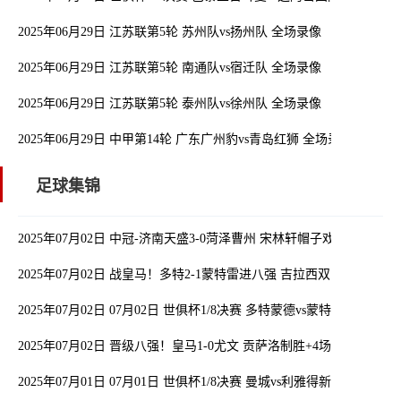
2025年06月29日 江苏联第5轮 苏州队vs扬州队 全场录像
2025年06月29日 江苏联第5轮 南通队vs宿迁队 全场录像
2025年06月29日 江苏联第5轮 泰州队vs徐州队 全场录像
2025年06月29日 中甲第14轮 广东广州豹vs青岛红狮 全场录像
足球集锦
2025年07月02日 中冠-济南天盛3-0菏泽曹州 宋林轩帽子戏法
2025年07月02日 战皇马！多特2-1蒙特雷进八强 吉拉西双响小贝林
2025年07月02日 07月02日 世俱杯1/8决赛 多特蒙德vs蒙特雷 进球视频
2025年07月02日 晋级八强！皇马1-0尤文 贡萨洛制胜+4场3球 迪格
2025年07月01日 07月01日 世俱杯1/8决赛 曼城vs利雅得新月 进球