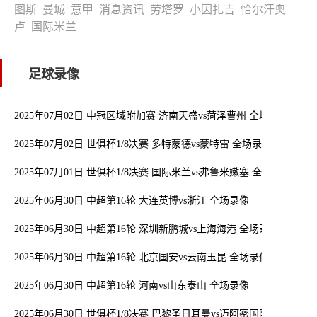
图斯
曼城
意甲
消息资讯
劳塔罗
小因扎吉
恰尔汗奥
卢
国际米兰
足球录像
2025年07月02日 中冠区域附加赛 济南天盛vs菏泽曹州 全场录像
2025年07月02日 世俱杯1/8决赛 多特蒙德vs蒙特雷 全场录像
2025年07月01日 世俱杯1/8决赛 国际米兰vs弗鲁米嫩塞 全场录像
2025年06月30日 中超第16轮 大连英博vs浙江 全场录像
2025年06月30日 中超第16轮 深圳新鹏城vs上海海港 全场录像
2025年06月30日 中超第16轮 北京国安vs云南玉昆 全场录像
2025年06月30日 中超第16轮 河南vs山东泰山 全场录像
2025年06月30日 世俱杯1/8决赛 巴黎圣日耳曼vs迈阿密国际 全场录像