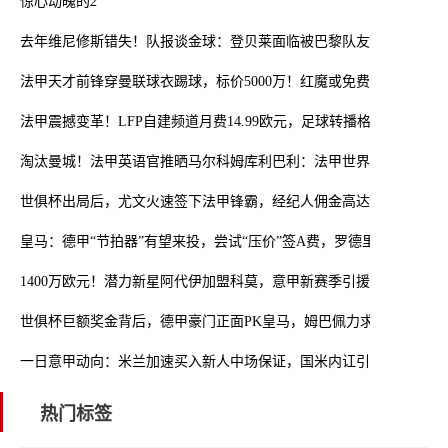
惊心动魄的2
去年维尼修斯错失！队报谈金球：登贝莱面临被巴黎队友分票的风险
法甲天才前锋穿曼联球衣踢球，标价5000万！红魔或免费签英超空霸
法甲震撼变革！LFP自建频道月费14.99欧元，足球转播格局大洗牌
淘汰曼城！法甲英语官推晒马尔科姆库利巴利：法甲世界最好的联赛
世俱杯出局后，尤文火速签下法甲锋霸，经纪人佣金高达1500万欧元
皇马：德甲“节拍器”有望来投，尝试“压价”签A费，罗德里戈寻找下家
1400万欧元！潜力新星阿代伊加盟科莫，意甲新赛季引援再添亮点！
世俱杯巨额奖金背后，德甲豪门正面PK皇马，姆巴佩力求完美一击
一日意甲动向：米兰加速买入新人中场保证，国米内讧引发遭遇淘汰
热门标签