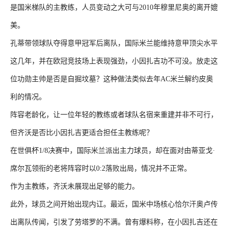
是国米梯队的主教练，人员变动之大可与2010年穆里尼奥的离开媲
美。
孔蒂带领球队夺得意甲冠军后离队，国际米兰能维持意甲顶尖水平
这几年，并在欧冠竞技场上表现强劲，小因扎吉功不可没。放走这
位功勋主帅是否是自掘坟墓？这种做法类似去年AC米兰解约皮奥
利的情况。
阵容老龄化，让一位年轻的教练或者球队名宿来重建并非不可行，
但齐沃是否比小因扎吉更适合担任主教练呢？
在世俱杯1/8决赛中，国际米兰派出主力球员，却在面对由蒂亚戈·
席尔瓦领衔的老将阵容时以0:2落败出局，情况并不正常。
作为主教练，齐沃未展现出足够的能力。
此外，球员之间开始出现内讧。最近，国米中场核心恰尔汗奥卢传
出离队传闻，引发了劳塔罗的不满。曾有爆料称，在小因扎吉还在