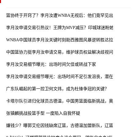
篮协终于开窍了？李月汝遭WNBA无视后：他们竟罕见出手力挺小宝
李月汝申请交易引热议！王牌为MVP减压？印城球迷盼她联手克拉克
WNBA中国球员李月汝关键时刻助西雅图风暴逆转胜达拉斯飞翼
中国篮协力挺李月汝申请交易，维护球员权益解决歧视问题
李月汝交易细节曝光：出场时间欠佳或转战下家
李月汝申请交易细节曝光：出场时间不足引发沮丧，潜在下家浮出水
广东队崛起的第一控卫何文炜，成为杜锋争冠的关键？
卡塔尔队引进归化球员古德温，中国男篮面临新挑战，奥运之路再添
张镇麟挑战投篮手型 一度陷入自我怀疑
嫌钱少？曝郭艾伦因钱缺席辽篮，古德温加盟新队，辽篮外援去日本