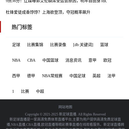
9点56分！辽媒曝郭艾伦缺席全运会原因，明年自由身3队或潜在下家
杜锋爱徒成香饽饽？上海欲登顶，夺冠概率飙升
热门标签
足球
比赛集锦
比赛录像
[db:关键词]
篮球
NBA
CBA
中国篮球
消息资讯
意甲
欧冠
西甲
德甲
NBA常规赛
中国足球
英超
法甲
1
比赛
中超
网站地图
Copyright © 2021-2025 新足球直播. All Rights Reserved
新足球直播是一家高清免费体育直播平台,主要为用户提供高清免费足球直
播,NBA直播,CBA直播,欧冠直播等精彩赛事直播在线观看服务。新足球直播拥