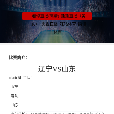
看球直播(高清)
熊熊直播（美
女）
央视直播
咪咕体育
腾讯
体育
比赛简介：
辽宁VS山东
nba直播 主队：
辽宁
客队：
山东