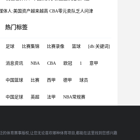
媒体人:美国资产越来越高 CBA零元卖队乏人问津
热门标签
足球
比赛集锦
比赛录像
篮球
[db:关键词]
消息资讯
NBA
CBA
欧冠
1
意甲
中国篮球
比赛
西甲
德甲
球员
中国足球
英超
法甲
NBA常规赛
广泛的体育赛事版权,让您无论喜欢哪种体育项目,都能在这里找到您感兴趣