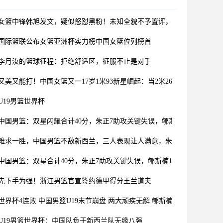
女篮中锋韩旭发文，疑似怒怼黑粉！未知全貌不予置评，可怜可笑
国际篮联公布女篮亚洲杯实力榜中国女篮位列榜首
李月汝的篮球征程：拒绝舒适区，征服不止是对手
又美又能打！中国女篮又一17岁1米93新星崛起：当2米26张子宇替身
U19男篮世界杯
中国男篮：双星闪耀合计40分，朱正7助攻关键失误，郇斯楠16分6帽
难求一胜，中国男篮不敌新西兰，三人表现让人满意，朱正不及格
中国男篮：双星合计40分，朱正7助攻关键失误，郇斯楠16分6帽
先下手为强！浙江男篮官宣签约德甲得分王兰道夫
世界杯4连败 中国男篮U19末节崩盘 两大顽疾无解 郇斯楠空砍16+5+6帽
U19男篮世界杯：中国队负于新西兰队无缘八强