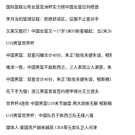
国际篮联公布女篮亚洲杯实力榜中国女篮位列榜首
李月汝的篮球征程：拒绝舒适区，征服不止是对手
又美又能打！中国女篮又一17岁1米93新星崛起：当2米26张子宇替身
U19男篮世界杯
中国男篮：双星闪耀合计40分，朱正7助攻关键失误，郇斯楠16分6帽
难求一胜，中国男篮不敌新西兰，三人表现让人满意，朱正不及格
中国男篮：双星合计40分，朱正7助攻关键失误，郇斯楠16分6帽
先下手为强！浙江男篮官宣签约德甲得分王兰道夫
世界杯4连败 中国男篮U19末节崩盘 两大顽疾无解 郇斯楠空砍16+5+6
U19男篮世界杯：中国队负于新西兰队无缘八强
媒体人:美国资产越来越高 CBA零元卖队乏人问津