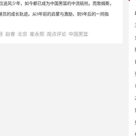
两位追风少年，如今都已成为中国男篮的中流砥柱。而詹姆斯，
球员的成长轨迹。从9年前的启蒙与激励，到9年后的一同指
导
赵睿
北京
崔永熙
观点评论
中国男篮