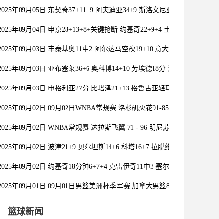
2025年09月05日 东契奇37+11+9 阿夫迪亚34+9 斯洛文尼亚力克以色列
2025年09月04日 申京28+13+8+关键抢断 约基奇22+9+4 土耳其胜塞尔维
2025年09月03日 丰泰基奥11中2 阿尔达马空砍19+10 意大利逆转西班牙
2025年09月03日 亚布塞莱36+6 奥科博14+10 劳埃德18分 法国送波兰首败
2025年09月03日 申格利亚27分 比塔泽21+13 格鲁吉亚轻取塞浦路斯
2025年09月02日 09月02日WNBA常规赛 洛杉矶火花91-85西雅图风暴 全
2025年09月02日 WNBA常规赛 达拉斯飞翼 71 - 96 明尼苏达山猫 全场集
2025年09月02日 波津21+9 贝尔坦斯14+6 科塔16+7 拉脱维亚击败葡萄牙
2025年09月02日 约基奇18分钟6+7+4 克雷伊奇11中3 塞尔维亚轻取捷克
2025年09月01日 09月01日男篮美洲杯季军赛 加拿大男篮85-90美国男篮 
篮球新闻