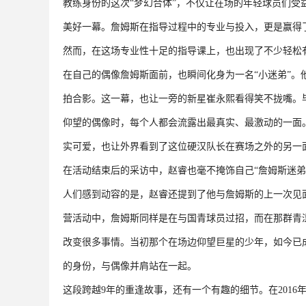
教练身份的这次“梦幻合体”，不仅让在场的年轻球员们
美好一幕。詹姆斯在指导过程中的专业与投入，更是赢得
然而，在这场专业性十足的指导课上，也出现了不少轻松
在自己的偶像詹姆斯面前，也瞬间化身为一名“小迷弟”
拍合影。这一幕，也让一旁的新星崔永熙看得笑不拢嘴。
仰望的偶像时，每个人都会流露出最真实、最激动的一面
实可爱，也让外界看到了这位硬汉队长在赛场之外的另一
在活动结束后的采访中，赵睿也毫不掩饰自己“詹姆斯迷
人们感到动容的是，赵睿还提到了他与詹姆斯的上一次见面，
营活动中，詹姆斯同样是在与国青球员过招，而在那群青涩
改变很多事情。当初那个在场边仰望巨星的少年，如今已
的身份，与偶像并肩站在一起。
这段跨越9年的重逢故事，还有一个有趣的细节。在201