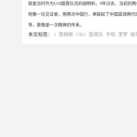
就是当时作为U18国青队员的胡明轩。9年过去，当初的
则像一位见证者，用两次中国行，串联起了中国篮球两代
导，更像是一次精神的传承。
本文标签：
1
詹姆斯
CBA
国青队
手机
李梦
指