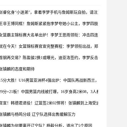
赵睿化身“小迷弟”，拿着李梦手机与詹姆斯玩自拍，请注意崔永熙
王非王博同框！詹姆斯紧紧抱李梦夸她小公主，李梦四肢比王博还粗
女篮霸主锦标赛大名单出炉！李梦王思雨领衔：冲击四连冠稳了？
就在今天！女篮锦标赛官宣完整赛程：李梦领衔出战，郑薇带队迎战
首钢再交易？陈盈骏2换1或曝光，迪亚洛签约，李梦反击宫鲁鸣
张镇麟的态度和期待
15分大胜！U16男篮亚洲杯4强出炉：中国队再战新西兰，夺冠真有戏
29分+21板！中国男篮内线被打爆，16岁身高2米08，3人都防不住啊
官宣！韩德君退役！辽篮签2米02悍将！张镇麟到上海受追捧要签名
张镇麟与杨鸣分歧 辽宁队选择出售缓解压力
张镇麟为何要离开辽宁队？杨毅分析，道出了5个原因