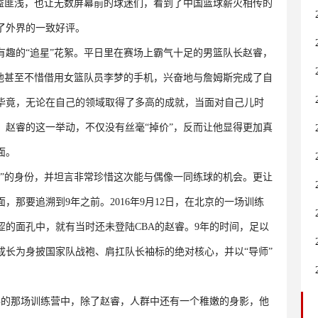
受益匪浅，也让无数屏幕前的球迷们，看到了中国篮球薪火相传的
了外界的一致好评。
有趣的“追星”花絮。平日里在赛场上霸气十足的男篮队长赵睿，
。他甚至不惜借用女篮队员李梦的手机，兴奋地与詹姆斯完成了自
毕竟，无论在自己的领域取得了多高的成就，当面对自己儿时
。赵睿的这一举动，不仅没有丝毫“掉价”，反而让他显得更加真
面。
弟”的身份，并坦言非常珍惜这次能与偶像一同练球的机会。更让
那要追溯到9年之前。2016年9月12日，在北京的一场训练
的面孔中，就有当时还未登陆CBA的赵睿。9年的时间，足以
成长为身披国家队战袍、肩扛队长袖标的绝对核心，并以“导师”
6年的那场训练营中，除了赵睿，人群中还有一个稚嫩的身影，他