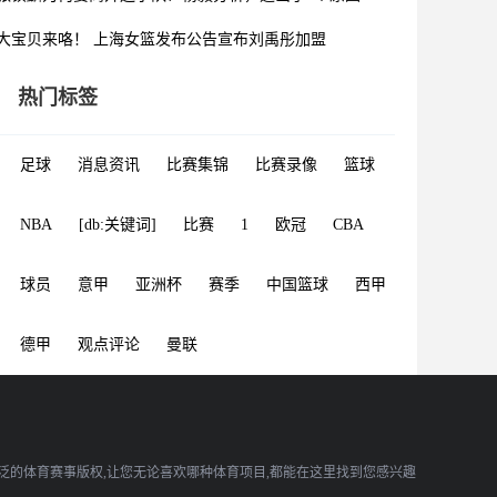
大宝贝来咯！ 上海女篮发布公告宣布刘禹彤加盟
热门标签
足球
消息资讯
比赛集锦
比赛录像
篮球
NBA
[db:关键词]
比赛
1
欧冠
CBA
球员
意甲
亚洲杯
赛季
中国篮球
西甲
德甲
观点评论
曼联
广泛的体育赛事版权,让您无论喜欢哪种体育项目,都能在这里找到您感兴趣