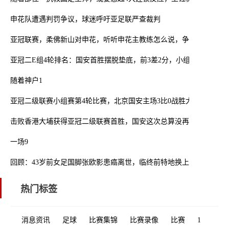
申花队遭遇判罚争议，球迷呼吁亚足联严查裁判
亚冠联赛，柔佛新山对申花，听听申花主教练怎么说，争取满意结果
亚冠二E组4轮排名：国安首胜摆脱垫底，前3差2分，小组第1或下轮
随着神户1
亚冠二级联赛小组赛第4轮比赛，北京国安主场3比0战胜大埔
击败香港大埔获得亚冠二级联赛首胜，国安这次总算没再让人失望
一场9
回顾：43岁前女足国脚张欧影患癌离世，临终前特地换上国足球衣
热门标签
消息资讯
足球
比赛集锦
比赛录像
比赛
1