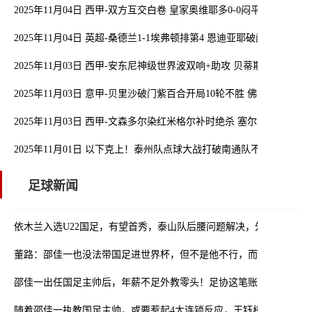
2025年11月04日 西甲-双方互交白卷 皇家奥维耶多0-0闷平奥萨苏纳
2025年11月04日 英超-桑德兰1-1埃弗顿排第4 恩迪亚耶破门扎卡扳
2025年11月03日 西甲-安东尼神级世界波双响+助攻 贝蒂斯3-0马洛卡
2025年11月03日 意甲-贝里沙破门紫百合开局10轮不胜 佛罗伦萨0-1莱
2025年11月03日 西甲-文森多尔染红米格尔补时绝杀 塞尔塔客场2-1
2025年11月01日 以下克上！泰州队点球大战打破南通队不败金身，
足球新闻
依木兰入选U22国足，有望首秀，泰山队后腰问题解决，外租球员或
董路：邵佳一也没法带国足进世界杯，但不是他不行，而是球员不行
邵佳一出任国足主帅后，年薪不足外教零头！足协这笔账算得太精了
随着邵佳一执教国足主帅，或要惹起4大连锁反应，王钰栋有可能留洋