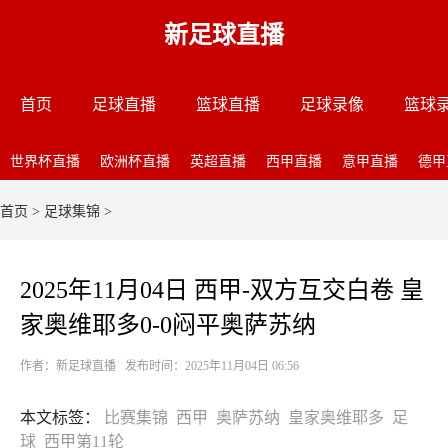
新足球直播
首页
足球直播
篮球直播
足球录像
篮球
世界杯直播
欧洲杯直播
英超直播
西甲直播
意甲直播
德甲
首页
>
足球集锦
>
2025年11月04日 西甲-双方互交白卷 皇
家奥维耶多0-0闷平奥萨苏纳
作者：新足球直播 发布时间：2025年11月04日 06:56
本文标签：
比赛集锦
西甲
奥萨苏纳
皇家奥维耶多
足
球
西甲第11轮