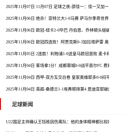
2025年11月07日 11月07日 足球之夜-邵佳一：佳一又加一
2025年11月06日 绝杀！亚特兰大1-0马赛 萨马尔季奇世界波绝杀德
2025年11月06日 欧冠-纽卡2-0毕巴 丹伯恩、乔林顿头槌破门特里皮
2025年11月06日 欧冠四连败！阿贾克斯0-3加拉塔萨雷 奥斯梅恩戴
2025年11月05日 2连胜！利物浦1-0送皇马欧冠首败 麦卡利斯特制
2025年11月04日 客场拿1分！成都蓉城0-0战平首尔FC 费利佩进球被
2025年11月04日 西甲-双方互交白卷 皇家奥维耶多0-0闷平奥萨苏纳
2025年11月04日 英超-桑德兰1-1埃弗顿排第4 恩迪亚耶破门扎卡扳
足球新闻
U22国足主帅确认王钰栋因伤离队：他的身体精神都比较疲劳