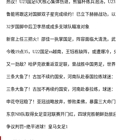
热议！U23国足6大核心集体伤退，熊猫杯练兵泡汤，U23亚洲杯出线
鲁能将跟这对国脚双子星完成续约！已立下赫赫战功，以官宣为准
32岁国脚中后卫李昂或成多支球队瞄准对象
新官上任三把火！邵佳一执掌国足，阵容面临大清洗，武磊或淡出
今晚19点35，U22国足vs越南，王钰栋缺阵，或遭爆冷，央视频直播
又一劲敌？哈萨克欲重返亚足联，曾战胜中国男足，世界排名第115
三条大鱼了！古加不续约国安，河南队赴泰国拉练球迷：提前感受亚
三条大鱼了！古加不再续约国安，河南赴泰拉练，球迷：提前感受亚
申花夺冠稳了！亚冠战略放弃，惨败柔佛，暴露三大命门
东京NB队取得女足亚冠联赛开门红，四球完胜朝鲜劲旅迎大捷
争议判罚+绝平进球！皇马女足1