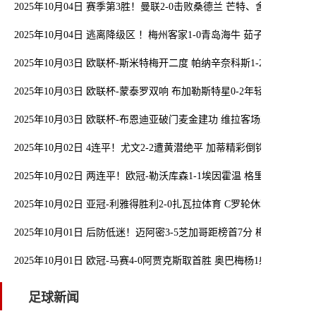
2025年10月04日 赛季第3胜！曼联2-0击败桑德兰 芒特、舍什科建功
2025年10月04日 逃离降级区 ！梅州客家1-0青岛海牛 茹子楠制胜 
2025年10月03日 欧联杯-斯米特梅开二度 帕纳辛奈科斯1-2前进之鹰
2025年10月03日 欧联杯-蒙泰罗双响 布加勒斯特星0-2年轻人
2025年10月03日 欧联杯-布恩迪亚破门麦金建功 维拉客场2-0费耶诺德
2025年10月02日 4连平！尤文2-2遭黄潜绝平 加蒂精彩倒钩孔塞桑
2025年10月02日 两连平！欧冠-勒沃库森1-1埃因霍温 格里马尔多中
2025年10月02日 亚冠-利雅得胜利2-0扎瓦拉体育 C罗轮休菲利克斯
2025年10月01日 后防低迷！迈阿密3-5芝加哥距榜首7分 梅西抽射
2025年10月01日 欧冠-马赛4-0阿贾克斯取首胜 奥巴梅杨1射2传格林
足球新闻