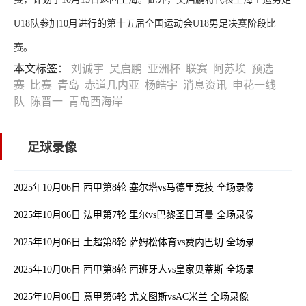
U18队参加10月进行的第十五届全国运动会U18男足决赛阶段比
赛。
本文标签：
刘诚宇
吴启鹏
亚洲杯
联赛
阿苏埃
预选
赛
比赛
青岛
赤道几内亚
杨皓宇
消息资讯
申花一线
队
陈晋一
青岛西海岸
足球录像
2025年10月06日 西甲第8轮 塞尔塔vs马德里竞技 全场录像
2025年10月06日 法甲第7轮 里尔vs巴黎圣日耳曼 全场录像
2025年10月06日 土超第8轮 萨姆松体育vs费内巴切 全场录像
2025年10月06日 西甲第8轮 西班牙人vs皇家贝蒂斯 全场录像
2025年10月06日 意甲第6轮 尤文图斯vsAC米兰 全场录像