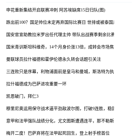
申花重新集结开启联赛冲刺 阿苏埃缺席15日归队(图)
跌出前100？国足帅位未定再弃国际比赛日 世排或被泰国反超
国安官宣助教拉米罗出任代理主帅 带队出战赛季剩余比赛
国米青训斯坦科维奇，14个月身价涨13倍，成转会市场焦点
曼联球员拉什福德和霍伊伦德永久转会话题引关注
三连败只是序幕，利物浦面前是皇马和曼城，斯洛特为执着付出代价
拉什福德成为巴萨进攻重要一环
凯恩破门，拜仁3
穆里尼奥运用保守战术逼平劲敌波尔图，打破9连胜，稳固第3名位置
意甲和法甲强队战绩分化，尤文图斯遭遇连平，那不勒斯逆转获胜
梅开二度！巴萨弃将在法甲起死回生，登上射手榜首位