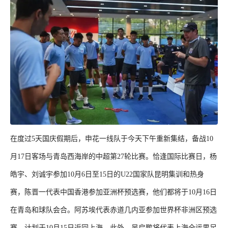
在度过5天国庆假期后，申花一线队于今天下午重新集结，备战10
月17日客场与青岛西海岸的中超第27轮比赛。恰逢国际比赛日，杨
皓宇、刘诚宇参加10月6日至15日的U22国家队昆明集训和热身
赛，陈晋一代表中国香港参加亚洲杯预选赛，他们都将于10月16日
在青岛和球队会合。阿苏埃代表赤道几内亚参加世界杯非洲区预选
赛，计划于10月15日返回上海。此外，吴启鹏将代表上海全运男足