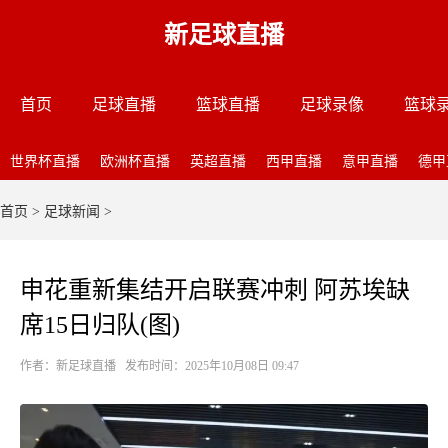
新足球直播
首页
足球直播
篮球直播
足球录像
篮球
世界杯直播
欧洲杯直播
英超直播
西甲直播
意甲直播
德甲
首页
>
足球新闻
>
申花重新集结开启联赛冲刺 阿苏埃缺
席15日归队(图)
作者：新足球直播 发布时间：2025年10月08日 09:47