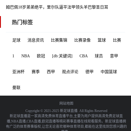
姆巴佩18岁弟弟绝平，里尔队逼平法甲领头羊巴黎圣日耳曼
热门标签
足球
消息资讯
比赛集锦
比赛录像
篮球
比赛
1
NBA
欧冠
[db:关键词]
CBA
球员
意甲
亚洲杯
赛季
西甲
观点评论
德甲
中国篮球
曼联
网站地图
Copyright © 2021-2025 新足球直播. All Rights Reserved
新足球直播是一家高清免费体育直播平台,主要为用户提供高清免费足球直
播,NBA直播,CBA直播,欧冠直播等精彩赛事直播在线观看服务。新足球直播拥
有广泛的体育赛事版权,让您无论喜欢哪种体育项目,都能在这里找到您感兴趣的