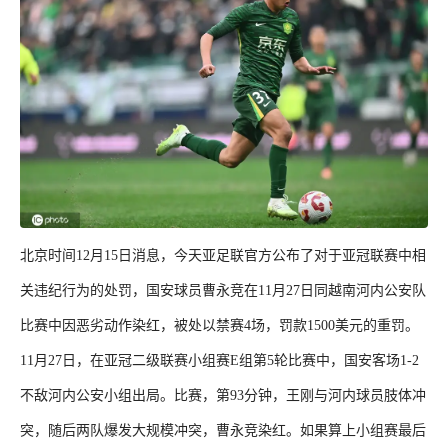
北京时间12月15日消息，今天亚足联官方公布了对于亚冠联赛中相
关违纪行为的处罚，国安球员曹永竞在11月27日同越南河内公安队
比赛中因恶劣动作染红，被处以禁赛4场，罚款1500美元的重罚。
11月27日，在亚冠二级联赛小组赛E组第5轮比赛中，国安客场1-2
不敌河内公安小组出局。比赛，第93分钟，王刚与河内球员肢体冲
突，随后两队爆发大规模冲突，曹永竞染红。如果算上小组赛最后