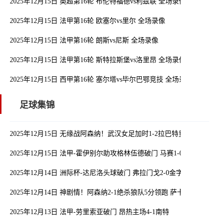
2025年12月15日 英超第16轮 布伦特福德vs利兹联 全场录像
2025年12月15日 法甲第16轮 欧塞尔vs里尔 全场录像
2025年12月15日 法甲第16轮 朗斯vs尼斯 全场录像
2025年12月15日 法甲第16轮 斯特拉斯堡vs洛里昂 全场录像
2025年12月15日 西甲第16轮 塞尔塔vs毕尔巴鄂竞技 全场录像
足球集锦
2025年12月15日 无缘战阿森纳！武汉女足加时1-2拉巴特皇家 王霜世
2025年12月15日 法甲-霍伊别尔助攻格林伍德破门 马赛1-0摩纳哥
2025年12月14日 洲际杯-达尼洛头球破门 弗拉门戈2-0金字塔决赛战巴
2025年12月14日 神剧情！阿森纳2-1绝杀狼队5分领跑 萨卡造乌龙绝
2025年12月13日 法甲-劳里索亚破门 昂热主场4-1南特