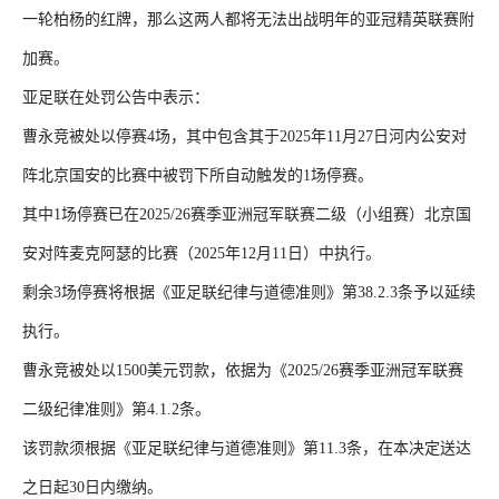
一轮柏杨的红牌，那么这两人都将无法出战明年的亚冠精英联赛附
加赛。
亚足联在处罚公告中表示：
曹永竞被处以停赛4场，其中包含其于2025年11月27日河内公安对
阵北京国安的比赛中被罚下所自动触发的1场停赛。
其中1场停赛已在2025/26赛季亚洲冠军联赛二级（小组赛）北京国
安对阵麦克阿瑟的比赛（2025年12月11日）中执行。
剩余3场停赛将根据《亚足联纪律与道德准则》第38.2.3条予以延续
执行。
曹永竞被处以1500美元罚款，依据为《2025/26赛季亚洲冠军联赛
二级纪律准则》第4.1.2条。
该罚款须根据《亚足联纪律与道德准则》第11.3条，在本决定送达
之日起30日内缴纳。