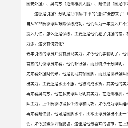
国安外援）、奥乌苏（沧州雄狮大腿）、戴伟浚（国足中
……这哪是引援？分明是把中超/中甲的"遗珠"全捞来了
自从2025赛季球队艰险保级成功，他们认为一年投入并
投入几亿，怎么还是保级，主要还是他们犯了引援的错，
力派，这次有何变化？
去年引进的球员并没有展现实力，如今他们学聪明了，他
官宣的几位球员来看，他们都很强，而且特点十分鲜明，
先来看外援阿代米，他是北马其顿国脚，而且是世界强队
出实力，主要还是水土不服，他被骂成水货，其实他的实
再来看奥乌苏，他在多支球队证明其实力，在沧州雄狮，
队主力，上个赛季取得多个进球和助攻，如今成为球队组
再来看戴伟浚，他可是国脚水平，比本土球员强出不止一
会，如今加盟深圳新鹏城，这也是他最喜欢的城市，在上