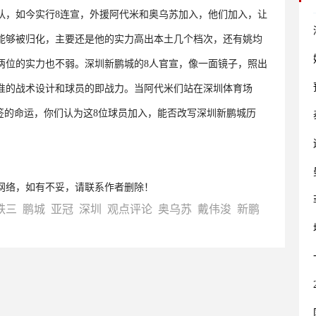
队，如今实行8连宣，外援阿代米和奥乌苏加入，他们加入，让
能够被归化，主要还是他的实力高出本土几个档次，还有姚均
两位的实力也不弱。深圳新鹏城的8人官宣，像一面镜子，照出
准的战术设计和球员的即战力。当阿代米们站在深圳体育场
签的命运，你们认为这8位球员加入，能否改写深圳新鹏城历
网络，如有不妥，请联系作者删除！
铁三
鹏城
亚冠
深圳
观点评论
奥乌苏
戴伟浚
新鹏