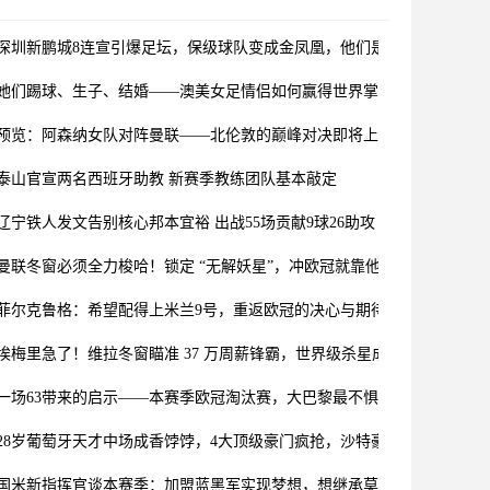
深圳新鹏城8连宣引爆足坛，保级球队变成金凤凰，他们是准备夺亚冠资
她们踢球、生子、结婚——澳美女足情侣如何赢得世界掌声
预览：阿森纳女队对阵曼联——北伦敦的巅峰对决即将上演
泰山官宣两名西班牙助教 新赛季教练团队基本敲定
辽宁铁人发文告别核心邦本宜裕 出战55场贡献9球26助攻
曼联冬窗必须全力梭哈！锁定 “无解妖星”，冲欧冠就靠他
菲尔克鲁格：希望配得上米兰9号，重返欧冠的决心与期待
埃梅里急了！维拉冬窗瞄准 37 万周薪锋霸，世界级杀星成冲冠关键
一场63带来的启示——本赛季欧冠淘汰赛，大巴黎最不惧两回合打平
28岁葡萄牙天才中场成香饽饽，4大顶级豪门疯抢，沙特豪门难留人
国米新指挥官谈本赛季：加盟蓝黑军实现梦想，想继承莫德里奇荣光