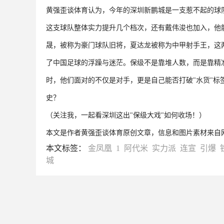
黄强歪谈体育认为，今年的深圳新鹏城是一支惹不起的球
这支球队整体实力提升几个档次，还有戴伟浚也加入，他
晟，被称为豪门球队旧将，夏达龙被称为中甲射手王，这
了中国足球的浮躁与迷茫。保级不是靠堆人数，而是靠精
时，他们面对的不仅是对手，更是自己能否打破"水货"标
史？
（关注我，一起看深圳这出"保级大戏"如何收场！）
本文是作者黄强歪谈体育原创文章，信息和图片素材来自
本文标签：
金凤凰
1
阿代米
实力派
连宣
引爆
城