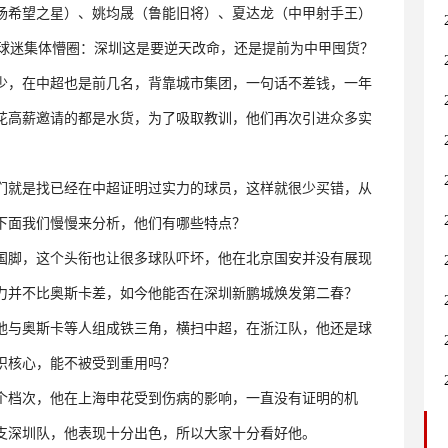
场希望之星）、姚均晟（鲁能旧将）、夏达龙（中甲射手王）
！球迷集体懵圈：深圳这是要逆天改命，还是提前为中甲囤货？
不少，在中超也是前几名，背靠城市集团，一句话不差钱，一年
花高薪邀请的都是水货，为了吸取教训，他们再次引进众多实
们就是找已经在中超证明过实力的球员，这样就很少买错，从
下面我们慢慢来分析，他们有哪些特点？
国脚，这个头衔也让很多球队吓坏，他在北京国安并没有展现
力并不比奥斯卡差，如今他能否在深圳新鹏城焕发第二春？
他与奥斯卡等人组成铁三角，横扫中超，在浙江队，他还是球
织核心，能不被受到重用吗？
个档次，他在上海申花受到伤病的影响，一直没有证明的机
支深圳队，他表现十分出色，所以大家十分看好他。