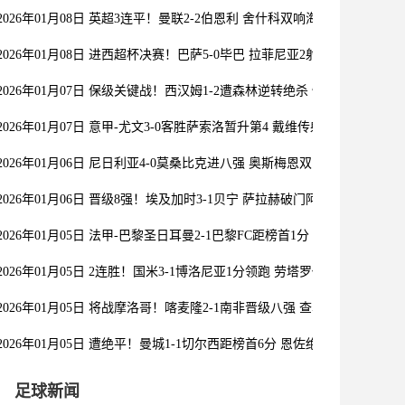
2026年01月08日 英超3连平！曼联2-2伯恩利 舍什科双响海文乌龙 弗莱
2026年01月08日 进西超杯决赛！巴萨5-0毕巴 拉菲尼亚2射1传 费尔明巴德
2026年01月07日 保级关键战！西汉姆1-2遭森林逆转绝杀 怀特89分钟点
2026年01月07日 意甲-尤文3-0客胜萨索洛暂升第4 戴维传射米雷蒂破门
2026年01月06日 尼日利亚4-0莫桑比克进八强 奥斯梅恩双响卢克曼、亚当
2026年01月06日 晋级8强！埃及加时3-1贝宁 萨拉赫破门阿提亚传射 马
2026年01月05日 法甲-巴黎圣日耳曼2-1巴黎FC距榜首1分 杜埃破门登贝
2026年01月05日 2连胜！国米3-1博洛尼亚1分领跑 劳塔罗传射泽林斯基
2026年01月05日 将战摩洛哥！喀麦隆2-1南非晋级八强 查马杜破门科法
2026年01月05日 遭绝平！曼城1-1切尔西距榜首6分 恩佐绝平赖因德斯
足球新闻