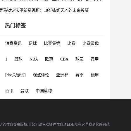
罗马锁定法甲新星瓦斯：18岁锋线天才的未来投资
热门标签
消息资讯
足球
比赛集锦
比赛
比赛录像
1
篮球
NBA
欧冠
CBA
球员
意甲
[db:关键词]
观点评论
亚洲杯
赛季
德甲
西甲
曼联
中国篮球
广泛的体育赛事版权,让您无论喜欢哪种体育项目,都能在这里找到您感兴趣