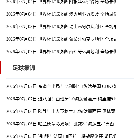
2026年07月04日 世界杯1/16决赛 阿根廷vs佛得角 全场录像
2026年07月04日 世界杯1/16决赛 澳大利亚vs埃及 全场录像
2026年07月03日 世界杯1/16决赛 瑞士vs阿尔及利亚 全场录像
2026年07月03日 世界杯1/16决赛 葡萄牙vs克罗地亚 全场录像
2026年07月03日 世界杯1/16决赛 西班牙vs奥地利 全场录像
足球集锦
2026年07月07日 东道主出局！比利时4-1淘汰美国 CDK2射1传 巴
2026年07月07日 进八强！西班牙1-0淘汰葡萄牙 梅里诺91分钟绝杀4
2026年07月06日 险胜！十人英格兰3-2淘汰墨西哥 贝林双响凯恩点
2026年07月06日 哈兰德精彩双响！挪威2-1淘汰五星巴西 内马尔点
2026年07月05日 进8强！法国1-0巴拉圭将战摩洛哥 姆巴佩点射杜