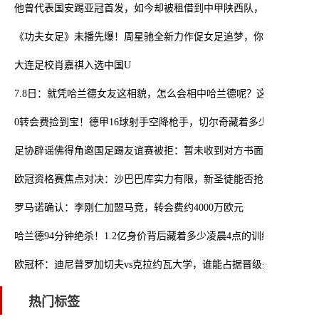
他曾代表国安踢亚冠首发，如今却被租借到中甲陕西队，引发热议
《功夫女足》未播先爆！周星驰全新力作促女足追梦，你会支持吗？
大连足校肖嘉祺入选中国U
7.8日：就凭哈兰德女友这相貌，怎么会相中哈兰德呢？这女友个子高
0转会费捡到宝！德甲16球射手空降枪手，切尔奇藏着多少惊喜？
足协辟谣佛得角邀国足踢友谊赛被拒：暂未收到对方书面函件
欧冠资格赛焦点对决：沙巴巴库实力有限，新圣徒能否抢得晋级先机
罗马诺确认：李刚仁加盟马竞，转会费约4000万欧元
哈兰德94分钟绝杀！1.2亿身价背后藏着多少凌晨4点的训练录像？
欧冠杯：迪尼普罗加切夫vs克拉约瓦大学，谁能占据晋级先机？
热门标签