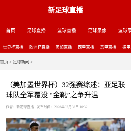
新足球直播
首页
足球直播
篮球直播
足球录像
篮球
世界杯直播
欧洲杯直播
英超直播
西甲直播
意甲直播
德甲
首页
>
足球新闻
>
（美加墨世界杯）32强赛综述：亚足联
球队全军覆没 “金靴”之争升温
作者：新足球直播 发布时间：2026年07月08日 10:32