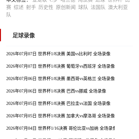
赛
综述
射手
历史性
原创新闻
球队
法国队
澳大利亚
队
足球录像
2026年07月07日 世界杯1/8决赛 美国vs比利时 全场录像
2026年07月07日 世界杯1/8决赛 葡萄牙vs西班牙 全场录像
2026年07月06日 世界杯1/8决赛 墨西哥vs英格兰 全场录像
2026年07月06日 世界杯1/8决赛 巴西vs挪威 全场录像
2026年07月05日 世界杯1/8决赛 巴拉圭vs法国 全场录像
2026年07月05日 世界杯1/8决赛 加拿大vs摩洛哥 全场录像
2026年07月04日 世界杯1/16决赛 哥伦比亚vs加纳 全场录像