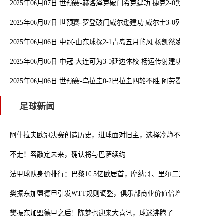
2025年06月07日 世预赛-赫洛泽克破门希克建功 捷克2-0黑山
2025年06月07日 世预赛-罗登破门威尔逊建功 威尔士3-0列支敦士登
2025年06月06日 中冠-山东球探2-1青岛五月的风 杨凯然凌空端射绝杀
2025年06月06日 中冠-大连可为3-0延边体校 杨运传射建功
2025年06月06日 世预赛-乌拉圭0-2巴拉圭四轮不胜 阿劳霍送点巴拉圭
足球新闻
阿什拉夫欧冠决赛创造历史，进球面对旧主，选择冷静不庆祝
不走！容敲定未来，确认将与巴萨续约
法甲球队身价排行：巴黎10.5亿欧居首，摩纳哥、里尔二三位
樊振东加盟德甲引发WTT规则调整，俱乐部商业价值倍增
樊振东加盟德甲之后！陈梦也迎来大喜讯，球迷沸腾了