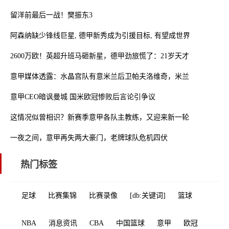
留洋前最后一战！樊振东3
阿森纳缺少锋线巨星, 德甲新秀成为引援目标, 有望成世界级前锋
2600万欧！英超升班马砸新星，德甲劲旅慌了：21岁天才到底值不值
意甲媒体透露：水晶宫队有意米兰后卫帕夫洛维奇，米兰表示4000万
意甲CEO暗讽曼城 国米欧冠惨败后言论引争议
这情况似曾相识？新赛季意甲各队主教练，又迎来新一轮的洗牌
一夜之间，意甲再失两大豪门，老牌球队危机四伏
热门标签
足球
比赛集锦
比赛录像
[db:关键词]
篮球
NBA
消息资讯
CBA
中国篮球
意甲
欧冠