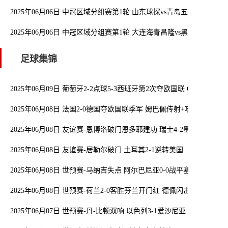
2025年06月06日 中冠区域分组赛第1轮 山东球探vs青岛五月的风 全
2025年06月06日 中冠区域分组赛第1轮 大连海青昌隆vs黑龙江龙跃冰
足球集锦
2025年06月09日 葡萄牙2-2点球5-3西班牙第2次夺欧国联 C罗破门+
2025年06月08日 法国2-0德国夺欧国联季军 姆巴佩传射+攻入法国第5
2025年06月08日 友谊赛-恩博洛破门恩多耶建功 瑞士4-2墨西哥
2025年06月08日 友谊赛-居勒尔破门 土耳其2-1逆转美国
2025年06月08日 世预赛-马纳吉失点 阿尔巴尼亚0-0战平塞尔维亚
2025年06月08日 世预赛-荷兰2-0客胜芬兰开门红 德佩闪击建功邓弗
2025年06月07日 世预赛-丹-比顿双响 以色列3-1爱沙尼亚