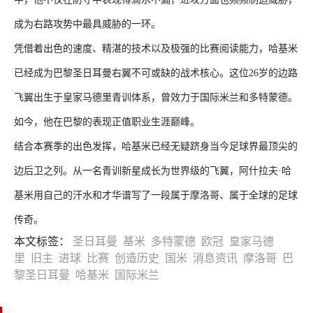
成为右路攻势中最具威胁的一环。
凭借着出色的速度、精湛的技术以及极强的比赛阅读能力，哈基米
已经成为巴黎圣日耳曼右翼不可或缺的战术核心。这位26岁的边路
飞翼出生于皇家马德里青训体系，曾效力于国际米兰和多特蒙德。
如今，他在巴黎的表现正值职业生涯巅峰。
结合本赛季的出色发挥，哈基米已经无疑跻身当今足球界最顶尖的
边后卫之列。从一名青训新星成长为世界级的飞翼，阿什拉夫·哈
基米用自己的汗水和才华谱写了一段属于摩洛哥、属于全球的足球
传奇。
本文标签：
圣日耳曼
基米
多特蒙德
欧冠
皇家马德
里
旧主
进球
比赛
创造历史
国米
消息资讯
摩洛哥
巴
黎圣日耳曼
哈基米
国际米兰