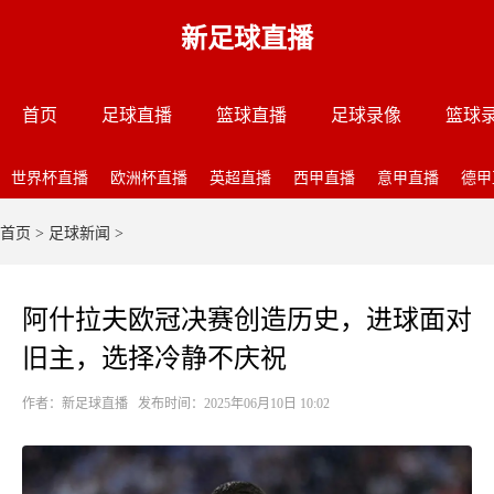
新足球直播
首页
足球直播
篮球直播
足球录像
篮球
世界杯直播
欧洲杯直播
英超直播
西甲直播
意甲直播
德甲
首页
>
足球新闻
>
阿什拉夫欧冠决赛创造历史，进球面对
旧主，选择冷静不庆祝
作者：新足球直播 发布时间：2025年06月10日 10:02