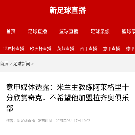
新足球直播
首页
足球直播
篮球直播
足球录像
篮球
世界杯直播
欧洲杯直播
英超直播
西甲直播
意甲直播
德甲
首页
>
足球新闻
>
意甲媒体透露：米兰主教练阿莱格里十
分欣赏奇克，不希望他加盟拉齐奥俱乐
部
作者：新足球直播 发布时间：2025年06月17日 10:02