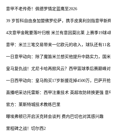
意甲不老传奇！佩德罗情定蓝鹰至2026
39 岁哲科自由身加盟佛罗伦萨，携手皮奥利剑指意甲新辉煌​
4次意甲金靴要落叶归根 米兰有意因莫比莱 上赛季19球4助
意甲：米兰三笔交易带来一亿欧元的收入，球队还有11名球员等待被
一日意甲动向：除了魔笛米兰想买他提升中路实力，国米拒售恰20
皇马复仇战！尤尼卡哈再掀风云？西甲篮球季后赛巅峰对决！
一日西甲动向：皇马购买17岁新援花掉4500万，巴萨开抢亚马尔好友
直播吧采访托雷斯：西甲注重技术 英超攻防转换更强 意甲讲究战术
官方：莱斯特城技术教练巴里
曝埃弗顿已开启沃克转会谈判 费内巴切也对其感兴趣
里程碑之战！切尔西2