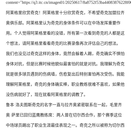
content="https://q3.itc.cn/images01/20250617/8a8752f53ba44083876228f0
阿莱格里欣赏奇克！阿莱格里十分欣赏奇克，不希望奇克加盟拉齐
奥俱乐部。阿莱格里认为奇克的身体条件可以在中场发挥重要作
用。个人觉得阿莱格里看的没错，所有第一次看到奇克的人都是这
个想法，请阿莱格里看看奇克的比赛录像再次评估自己的想法。
我们也没见过奇克这样的身体，竟然会躲着人踢，奇克确实不惧怕
身体对抗，但是比赛时候他貌似最害怕的就是对抗。我理解为奇克
就是很多球员遇到的伤病墙，伤愈复出后特别害怕再次受伤。我能
理解阿莱格里，奇克的身体确实棒，职业教练很难不喜欢，如果他
没伤病就好了，现在就看阿莱格里的调教了。
鲁本·洛夫图斯奇克的名字一直与拉齐奥紧密联系在一起，毛里齐
奥·萨里已回归蓝鹰教练席：两人曾在切尔西合作，那个赛季这位
中场球员踢出了职业生涯最佳表现之一。奇克之所以被称为切尔西