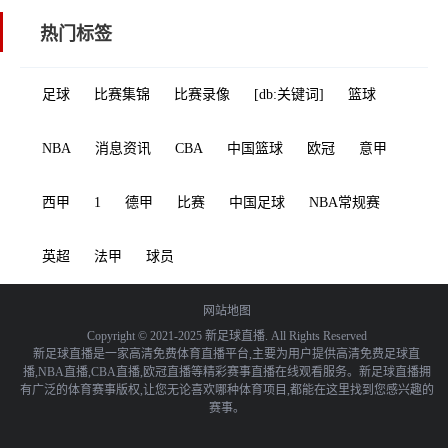
热门标签
足球
比赛集锦
比赛录像
[db:关键词]
篮球
NBA
消息资讯
CBA
中国篮球
欧冠
意甲
西甲
1
德甲
比赛
中国足球
NBA常规赛
英超
法甲
球员
网站地图
Copyright © 2021-2025 新足球直播. All Rights Reserved
新足球直播是一家高清免费体育直播平台,主要为用户提供高清免费足球直
播,NBA直播,CBA直播,欧冠直播等精彩赛事直播在线观看服务。新足球直播拥
有广泛的体育赛事版权,让您无论喜欢哪种体育项目,都能在这里找到您感兴趣的
赛事。