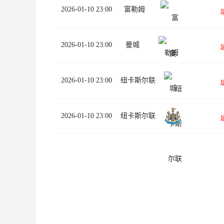
2026-01-10 23:00
富勒姆
2026-01-10 23:00
曼城
2026-01-10 23:00
纽卡斯尔联
2026-01-10 23:00
纽卡斯尔联