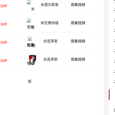
米德尔斯堡
观看视频
足总杯
埃克赛特城
观看视频
足总杯
伯恩茅斯
观看视频
足总杯
伯恩茅斯
观看视频
足总杯