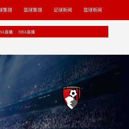
球集锦
篮球集锦
足球新闻
篮球新闻
BA直播
NBA直播