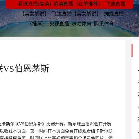
看球直播(高清)
超清直播（红单推荐）
飞速直播
【美女解说】
飞速直播【美女解说】
蜘蛛直播
（推荐）
央视直播
咪咕体育
腾讯体育
联VS伯恩茅斯
，足总杯《纽卡斯尔联VS伯恩茅斯》比赛开赛，新足球直播将会在开赛
可以收藏本页面，第一时间在本页面免费在线观看纽卡斯尔联
在直播结束后第一时间送上比赛视频集锦和全场录像回放，请