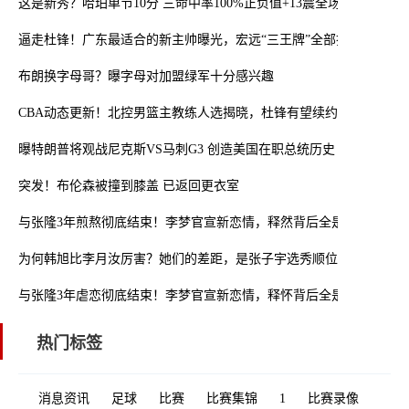
这是新秀？哈珀单节10分 三命中率100%正负值+13震全场
逼走杜锋！广东最适合的新主帅曝光，宏远“三王牌”全部打出来了
布朗换字母哥？曝字母对加盟绿军十分感兴趣
CBA动态更新！北控男篮主教练人选揭晓，杜锋有望续约广东宏远
曝特朗普将观战尼克斯VS马刺G3 创造美国在职总统历史
突发！布伦森被撞到膝盖 已返回更衣室
与张隆3年煎熬彻底结束！李梦官宣新恋情，释然背后全是心酸
为何韩旭比李月汝厉害？她们的差距，是张子宇选秀顺位暴跌的原因
与张隆3年虐恋彻底结束！李梦官宣新恋情，释怀背后全是心酸
热门标签
消息资讯
足球
比赛
比赛集锦
1
比赛录像