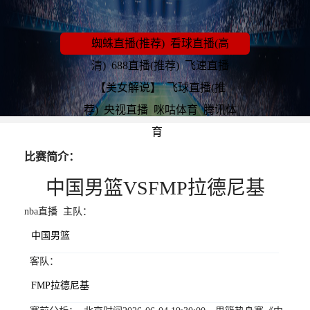
蜘蛛直播(推荐)
看球直播(高
清)
688直播(推荐)
飞速直播
【美女解说】
飞球直播(推
荐)
央视直播
咪咕体育
腾讯体
育
比赛简介：
中国男篮VSFMP拉德尼基
nba直播 主队：
中国男篮
客队：
FMP拉德尼基