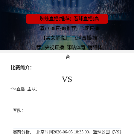
蜘蛛直播(推荐)
看球直播(高
清)
688直播(推荐)
飞速直播
【美女解说】
飞球直播(推
荐)
央视直播
咪咕体育
腾讯体
育
比赛简介：
VS
nba直播 主队：
客队：
赛前分析： 北京时间2026-06-05 18:35:00，篮球公园《VS》