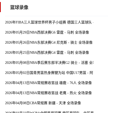
篮球录像
2026年FIBA三人篮球世界杯男子小组赛 德国三人篮球队 - 中国三人
2026年05月29日NBA西部决赛G6 雷霆 - 马刺 全场录像
2026年05月26日NBA东部决赛G4 尼克斯 - 骑士 全场录像
2026年05月25日NBA西部决赛G4 雷霆 - 马刺 全场录像
2026年05月08日NBA季后赛东部半决赛G2 骑士 - 活塞 全场录像
2026年05月02日国青男篮热身赛犍为站 中国U17男篮 - 阿尔法学院 
2026年04月13日NBA常规赛收官战 雄鹿 - 76人 全场录像
2026年04月13日NBA常规赛收官战 老鹰 - 热火 全场录像
2026年04月08日CBA常规赛 新疆 - 天津 全场录像