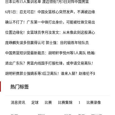
日本公布15人集训名单 渡边领衔7月3日对阵中国男篮
6月5日：忍无可忍！中国女篮核心突然发声，不满被边缘化，或寻找
确认不打了！广东第一中锋打出身价，可能被杜锋交易出去？
位置边缘化！女篮球员李月汝发文：从未像此刻这般满心失望、束手
庞峥麟失误多但赢得认可 郭士强：目的锻炼年轻队员
中国男篮短训营最新裁员：胡明轩李悦州等5人离队 杨瀚森8日归队
退出广东队？男篮内线国手打服杜锋，或申请交易离队！
胡明轩携郭士强嫡系等3后卫离队！谁来入替？赵维伦不如混血后卫
热门标签
消息资讯
足球
比赛
比赛集锦
1
比赛录像