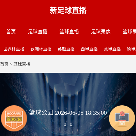
新足球直播
首页
足球直播
篮球直播
足球录像
篮球
世界杯直播
欧洲杯直播
英超直播
西甲直播
意甲直播
德甲
首页
>
篮球直播
篮球公园 2026-06-05 18:35:00
0
:
0