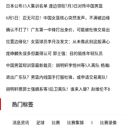
日本公布15人集训名单 渡边领衔7月3日对阵中国男篮
6月5日：忍无可忍！中国女篮核心突然发声，不满被边缘化，或寻找
确认不打了！广东第一中锋打出身价，可能被杜锋交易出去？
位置边缘化！女篮球员李月汝发文：从未像此刻这般满心失望、束手
庞峥麟失误多但赢得认可 郭士强：目的锻炼年轻队员
中国男篮短训营最新裁员：胡明轩李悦州等5人离队 杨瀚森8日归队
退出广东队？男篮内线国手打服杜锋，或申请交易离队！
胡明轩携郭士强嫡系等3后卫离队！谁来入替？赵维伦不如混血后卫
热门标签
消息资讯
足球
比赛
比赛集锦
1
比赛录像