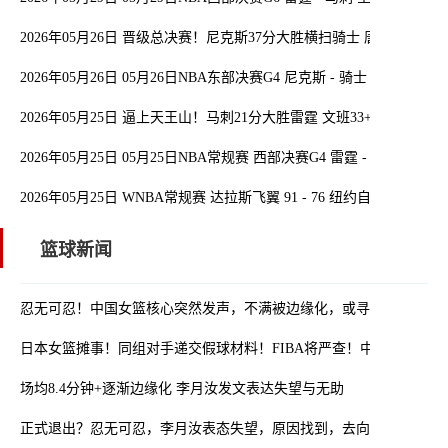
2026年05月26日 晋级总决赛！尼克斯37分大胜横扫骑士 唐斯19分 哈
2026年05月26日 05月26日NBA东部决赛G4 尼克斯 - 骑士 精彩镜头
2026年05月25日 逼上天王山！马刺21分大胜雷霆 文班33+8+5 亚历山大
2026年05月25日 05月25日NBA常规赛 西部决赛G4 雷霆 - 马刺 精彩
2026年05月25日 WNBA常规赛 达拉斯飞翼 91 - 76 纽约自由人 集锦
篮球新闻
忍无可忍！中国女篮核心突然发声，不满被边缘化，或寻找新东家
日本女篮摊事！同组对手递交假球材料！FIBA将严查！中国女篮利好
场均8.4分钟+逐渐边缘化 李月汝发文表达失望与无助
正式退出？忍无可忍，李月汝表态失望，原因找到，去向或曝光