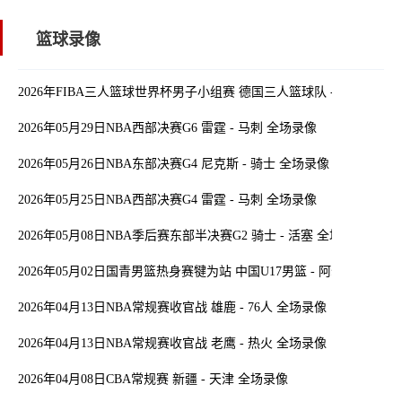
篮球录像
2026年FIBA三人篮球世界杯男子小组赛 德国三人篮球队 - 中国三人
2026年05月29日NBA西部决赛G6 雷霆 - 马刺 全场录像
2026年05月26日NBA东部决赛G4 尼克斯 - 骑士 全场录像
2026年05月25日NBA西部决赛G4 雷霆 - 马刺 全场录像
2026年05月08日NBA季后赛东部半决赛G2 骑士 - 活塞 全场录像
2026年05月02日国青男篮热身赛犍为站 中国U17男篮 - 阿尔法学院 
2026年04月13日NBA常规赛收官战 雄鹿 - 76人 全场录像
2026年04月13日NBA常规赛收官战 老鹰 - 热火 全场录像
2026年04月08日CBA常规赛 新疆 - 天津 全场录像