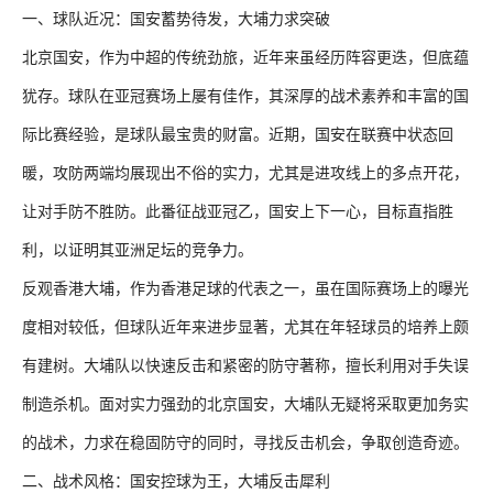
一、球队近况：国安蓄势待发，大埔力求突破
北京国安，作为中超的传统劲旅，近年来虽经历阵容更迭，但底蕴
犹存。球队在亚冠赛场上屡有佳作，其深厚的战术素养和丰富的国
际比赛经验，是球队最宝贵的财富。近期，国安在联赛中状态回
暖，攻防两端均展现出不俗的实力，尤其是进攻线上的多点开花，
让对手防不胜防。此番征战亚冠乙，国安上下一心，目标直指胜
利，以证明其亚洲足坛的竞争力。
反观香港大埔，作为香港足球的代表之一，虽在国际赛场上的曝光
度相对较低，但球队近年来进步显著，尤其在年轻球员的培养上颇
有建树。大埔队以快速反击和紧密的防守著称，擅长利用对手失误
制造杀机。面对实力强劲的北京国安，大埔队无疑将采取更加务实
的战术，力求在稳固防守的同时，寻找反击机会，争取创造奇迹。
二、战术风格：国安控球为王，大埔反击犀利