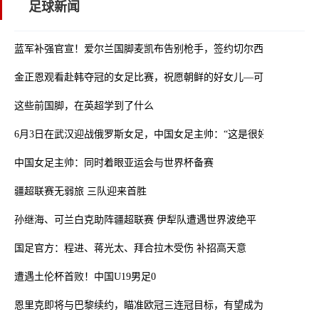
足球新闻
蓝军补强官宣！爱尔兰国脚麦凯布告别枪手，签约切尔西锁定五年约
金正恩观看赴韩夺冠的女足比赛，祝愿朝鲜的好女儿—可靠的女足队
这些前国脚，在英超学到了什么
6月3日在武汉迎战俄罗斯女足，中国女足主帅：“这是很好的挑战!”
中国女足主帅：同时着眼亚运会与世界杯备赛
疆超联赛无弱旅 三队迎来首胜
孙继海、可兰白克助阵疆超联赛 伊犁队遭遇世界波绝平
国足官方：程进、蒋光太、拜合拉木受伤 补招高天意
遭遇土伦杯首败！中国U19男足0
恩里克即将与巴黎续约，瞄准欧冠三连冠目标，有望成为足坛顶薪教