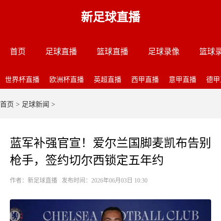
新足球直播
首页
足球直播
篮球直播
足球录像
篮球
世界杯直播
欧洲杯直播
英超直播
西甲直播
意甲直播
德甲
首页
>
足球新闻
>
蓝军补强官宣！爱尔兰国脚麦凯布告别
枪手，签约切尔西锁定五年约
作者：新足球直播 发布时间：2026年06月03日 10:30