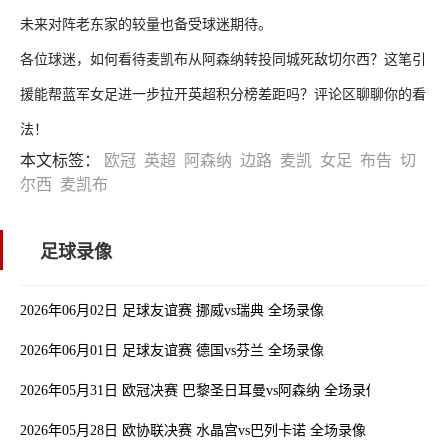
未来对阵老东家的较量也备受球迷期待。
各位球迷，如何看待麦凯布从阿森纳转投同城死敌切尔西？这笔引
援能帮蓝军女足进一步拉开英超积分榜差距吗？评论区聊聊你的看
法！
本文标签：
欧冠
英超
阿森纳
边路
麦凯
女足
布告
切
尔西
麦凯布
足球录像
2026年06月02日 足球友谊赛 挪威vs瑞典 全场录像
2026年06月01日 足球友谊赛 德国vs芬兰 全场录像
2026年05月31日 欧冠决赛 巴黎圣日耳曼vs阿森纳 全场录像
2026年05月28日 欧协联决赛 水晶宫vs巴列卡诺 全场录像