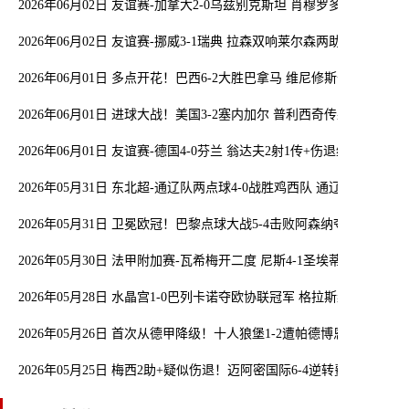
2026年06月02日 友谊赛-加拿大2-0乌兹别克斯坦 肖穆罗多夫失单刀
2026年06月02日 友谊赛-挪威3-1瑞典 拉森双响莱尔森两助攻伊萨克
2026年06月01日 多点开花！巴西6-2大胜巴拿马 维尼修斯卡塞米罗
2026年06月01日 进球大战！美国3-2塞内加尔 普利西奇传射马内双
2026年06月01日 友谊赛-德国4-0芬兰 翁达夫2射1传+伤退维尔茨、
2026年05月31日 东北超-通辽队两点球4-0战胜鸡西队 通辽队1胜1平
2026年05月31日 卫冕欧冠！巴黎点球大战5-4击败阿森纳夺冠 加布
2026年05月30日 法甲附加赛-瓦希梅开二度 尼斯4-1圣埃蒂安成功保级
2026年05月28日 水晶宫1-0巴列卡诺夺欧协联冠军 格拉斯纳带队2年
2026年05月26日 首次从德甲降级！十人狼堡1-2遭帕德博恩逆转 库
2026年05月25日 梅西2助+疑似伤退！迈阿密国际6-4逆转费城联合 