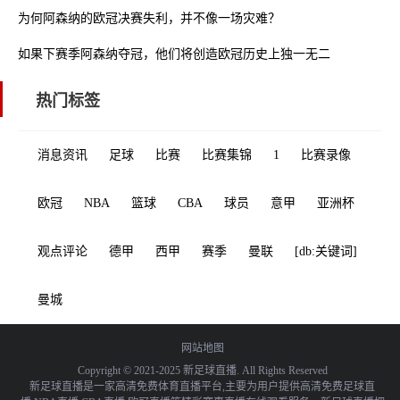
为何阿森纳的欧冠决赛失利，并不像一场灾难？
如果下赛季阿森纳夺冠，他们将创造欧冠历史上独一无二的完美晋级
热门标签
消息资讯
足球
比赛
比赛集锦
1
比赛录像
欧冠
NBA
篮球
CBA
球员
意甲
亚洲杯
观点评论
德甲
西甲
赛季
曼联
[db:关键词]
曼城
网站地图
Copyright © 2021-2025 新足球直播. All Rights Reserved
新足球直播是一家高清免费体育直播平台,主要为用户提供高清免费足球直