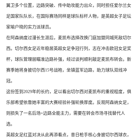
翼卫多个位置，边路突破、传中助攻能力出众，同时担任爱尔兰女
足国家队队长，在国际赛场同样是球队标杆人物，是英超女子足坛
家喻户晓的实力派球员。
在阿森纳度过漫长生涯后，麦凯布选择改换门庭加盟同城死敌切尔
西。切尔西女足近年稳居英超女足争冠行列，志在冲击欧冠女足奖
杯，球队管理层瞄准边路补强，经过谈判顺利敲定麦凯布转会。新
赛季她将身披切尔西15号战袍，坐镇蓝军边路，助力球队双线冲
冠。
这份签到2029年的长约，足以看出切尔西对麦凯布的重视程度，俱
乐部希望依靠她丰富的大赛经验补强轮换厚度。反观阿森纳女足，
则损失了一名后场+边路全能主力，需要在转会市场寻找替代人
选。
英超女足红蓝对决从此再添看点，昔日枪手核心身披切尔西球衣，