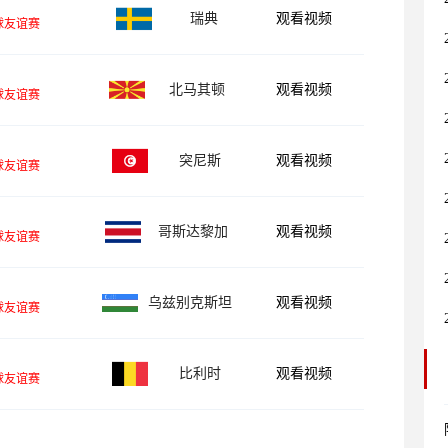
瑞典
观看视频
球友谊赛
北马其顿
观看视频
球友谊赛
突尼斯
观看视频
球友谊赛
哥斯达黎加
观看视频
球友谊赛
乌兹别克斯坦
观看视频
球友谊赛
比利时
观看视频
球友谊赛