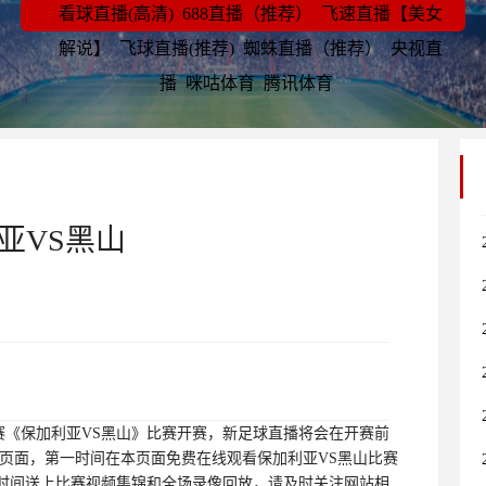
看球直播(高清)
688直播（推荐）
飞速直播【美女
解说】
飞球直播(推荐)
蜘蛛直播（推荐）
央视直
播
咪咕体育
腾讯体育
亚VS黑山
，足球友谊赛《保加利亚VS黑山》比赛开赛，新足球直播将会在开赛前
页面，第一时间在本页面免费在线观看保加利亚VS黑山比赛
时间送上比赛视频集锦和全场录像回放，请及时关注网站相