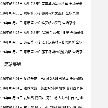
2026年05月25日 意甲第38轮 克雷莫内塞vs科莫 全场录像
2026年05月25日 意甲第38轮 都灵vs尤文图斯 全场录像
2026年05月25日 意甲第38轮 维罗纳vs罗马 全场录像
2026年05月25日 意甲第38轮 AC米兰vs卡利亚里 全场录像
2026年05月25日 英超第38轮 诺丁汉森林vs伯恩茅斯 全场录像
2026年05月25日 意甲第38轮 那不勒斯vs乌迪内斯 全场录像
足球集锦
2026年06月01日 多点开花！巴西6-2大胜巴拿马 维尼修斯卡塞米罗伊戈
2026年06月01日 进球大战！美国3-2塞内加尔 普利西奇传射马内双响巴
2026年06月01日 友谊赛-德国4-0芬兰 翁达夫2射1传+伤退维尔茨、穆西
2026年05月31日 东北超-通辽队两点球4-0战胜鸡西队 通辽队1胜1平鸡西