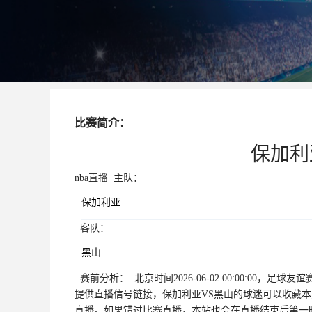
比赛简介：
保加利
nba直播 主队：
保加利亚
客队：
黑山
赛前分析： 北京时间2026-06-02 00:00:00
提供直播信号链接，保加利亚VS黑山的球迷可以收藏本
直播。如果错过比赛直播，本站也会在直播结束后第一