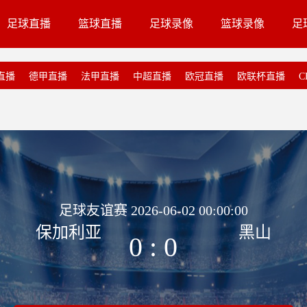
足球直播
篮球直播
足球录像
篮球录像
足
直播
德甲直播
法甲直播
中超直播
欧冠直播
欧联杯直播
C
足球友谊赛 2026-06-02 00:00:00
保加利亚
黑山
0
:
0