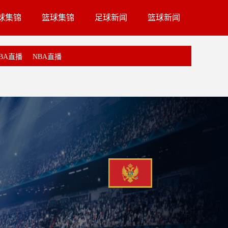
球集锦
篮球集锦
足球新闻
篮球新闻
BA直播
NBA直播