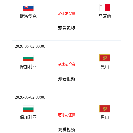
足球友谊赛
斯洛伐克
马耳他
观看视频
2026-06-02 00:00
足球友谊赛
保加利亚
黑山
观看视频
2026-06-02 00:00
足球友谊赛
保加利亚
黑山
观看视频