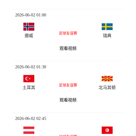
2026-06-02 01:00
足球友谊赛
挪威
瑞典
观看视频
2026-06-02 01:30
足球友谊赛
土耳其
北马其顿
观看视频
2026-06-02 02:45