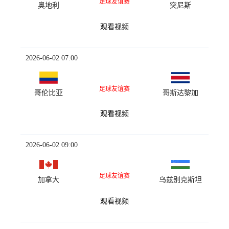
足球友谊赛
奥地利
突尼斯
观看视频
2026-06-02 07:00
足球友谊赛
哥伦比亚
哥斯达黎加
观看视频
2026-06-02 09:00
足球友谊赛
加拿大
乌兹别克斯坦
观看视频