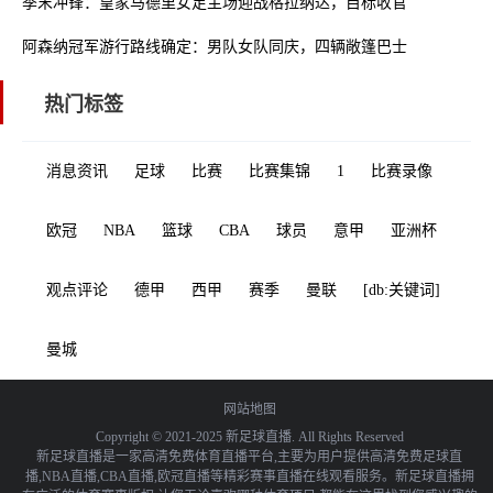
季末冲锋：皇家马德里女足主场迎战格拉纳达，目标收官三分
阿森纳冠军游行路线确定：男队女队同庆，四辆敞篷巴士巡游
热门标签
消息资讯
足球
比赛
比赛集锦
1
比赛录像
欧冠
NBA
篮球
CBA
球员
意甲
亚洲杯
观点评论
德甲
西甲
赛季
曼联
[db:关键词]
曼城
网站地图
Copyright © 2021-2025 新足球直播. All Rights Reserved
新足球直播是一家高清免费体育直播平台,主要为用户提供高清免费足球直
播,NBA直播,CBA直播,欧冠直播等精彩赛事直播在线观看服务。新足球直播拥