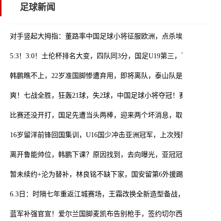
足球新闻
对手竖起大拇指：董路率中国足球小将征服欧洲，点杀埃弗顿夺冠
5:3！3:0！土伦杯排名大变，四队同3分，国足U19第三，下轮迎决战
韩鹏瞧不上，22岁准国脚惨遭弃用，即将离队，泰山队是否会后悔
爽！七战全胜，狂轰21球，失2球，中国足球小将夺冠！赛后，董路
比赛还没开打，国足先遭当头两棒，迎来两个坏消息，取胜泰国队悬
16岁留洋前锋回国集训，U16国少冲击亚洲冠军，上次残阵三连胜
离开鲁能帅位，韩鹏下课？原因找到，去向曝光，亚冠冠军教头或接
暂未续约+沦为替补，林良铭不缺下家，国安留第6外援踢亚冠，孔特
6.3日：时隔七年重返江城赛场，王霜改换全新造型备战，迎中俄友谊
蓝军补强官宣！爱尔兰国脚麦凯布告别枪手，签约切尔西锁定五年约